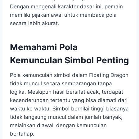
Dengan mengenali karakter dasar ini, pemain
memiliki pijakan awal untuk membaca pola
secara lebih akurat.
Memahami Pola
Kemunculan Simbol Penting
Pola kemunculan simbol dalam Floating Dragon
tidak muncul secara sembarangan tanpa
logika. Meskipun hasil bersifat acak, terdapat
kecenderungan tertentu yang bisa diamati dari
waktu ke waktu. Simbol bernilai tinggi biasanya
tidak langsung muncul dalam jumlah banyak,
melainkan diawali dengan kemunculan
bertahap.