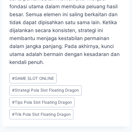
fondasi utama dalam membuka peluang hasil
besar. Semua elemen ini saling berkaitan dan
tidak dapat dipisahkan satu sama lain. Ketika
dijalankan secara konsisten, strategi ini
membantu menjaga kestabilan permainan
dalam jangka panjang. Pada akhirnya, kunci
utama adalah bermain dengan kesadaran dan
kendali penuh.
Post
#
GAME SLOT ONLINE
Tags:
#
Strategi Pola Slot Floating Dragon
#
Tips Pola Slot Floating Dragon
#
Trik Pola Slot Floating Dragon