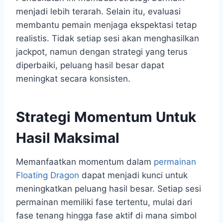
menjadi lebih terarah. Selain itu, evaluasi
membantu pemain menjaga ekspektasi tetap
realistis. Tidak setiap sesi akan menghasilkan
jackpot, namun dengan strategi yang terus
diperbaiki, peluang hasil besar dapat
meningkat secara konsisten.
Strategi Momentum Untuk
Hasil Maksimal
Memanfaatkan momentum dalam
permainan
Floating Dragon
dapat menjadi kunci untuk
meningkatkan peluang hasil besar. Setiap sesi
permainan memiliki fase tertentu, mulai dari
fase tenang hingga fase aktif di mana simbol