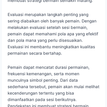
membuat strategi bermain semakin matang.
Evaluasi merupakan langkah penting yang
sering diabaikan oleh banyak pemain. Dengan
melakukan evaluasi setelah sesi bermain,
pemain dapat memahami pola apa yang efektif
dan pola mana yang perlu disesuaikan.
Evaluasi ini membantu meningkatkan kualitas
permainan secara bertahap.
Pemain dapat mencatat durasi permainan,
frekuensi kemenangan, serta momen
munculnya simbol penting. Dari data
sederhana tersebut, pemain akan mulai melihat
kecenderungan tertentu yang bisa
dimanfaatkan pada sesi berikutnya.
Pendekatan ini membuat strategi bermain