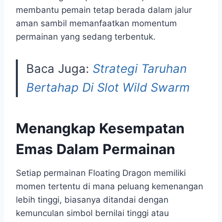
membantu pemain tetap berada dalam jalur
aman sambil memanfaatkan momentum
permainan yang sedang terbentuk.
Baca Juga:
Strategi Taruhan
Bertahap Di Slot Wild Swarm
Menangkap Kesempatan
Emas Dalam Permainan
Setiap permainan Floating Dragon memiliki
momen tertentu di mana peluang kemenangan
lebih tinggi, biasanya ditandai dengan
kemunculan simbol bernilai tinggi atau