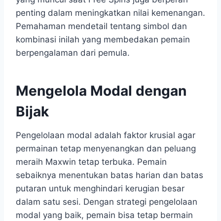
penting dalam meningkatkan nilai kemenangan.
Pemahaman mendetail tentang simbol dan
kombinasi inilah yang membedakan pemain
berpengalaman dari pemula.
Mengelola Modal dengan
Bijak
Pengelolaan modal adalah faktor krusial agar
permainan tetap menyenangkan dan peluang
meraih Maxwin tetap terbuka. Pemain
sebaiknya menentukan batas harian dan batas
putaran untuk menghindari kerugian besar
dalam satu sesi. Dengan strategi pengelolaan
modal yang baik, pemain bisa tetap bermain