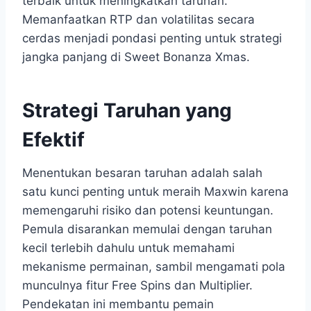
terbaik untuk meningkatkan taruhan.
Memanfaatkan RTP dan volatilitas secara
cerdas menjadi pondasi penting untuk strategi
jangka panjang di Sweet Bonanza Xmas.
Strategi Taruhan yang
Efektif
Menentukan besaran taruhan adalah salah
satu kunci penting untuk meraih Maxwin karena
memengaruhi risiko dan potensi keuntungan.
Pemula disarankan memulai dengan taruhan
kecil terlebih dahulu untuk memahami
mekanisme permainan, sambil mengamati pola
munculnya fitur Free Spins dan Multiplier.
Pendekatan ini membantu pemain