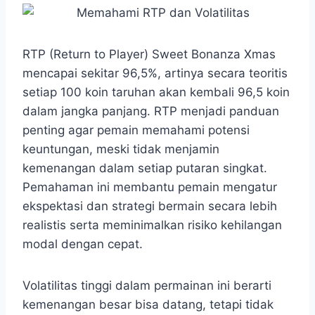
RTP (Return to Player) Sweet Bonanza Xmas
mencapai sekitar 96,5%, artinya secara teoritis
setiap 100 koin taruhan akan kembali 96,5 koin
dalam jangka panjang. RTP menjadi panduan
penting agar pemain memahami potensi
keuntungan, meski tidak menjamin
kemenangan dalam setiap putaran singkat.
Pemahaman ini membantu pemain mengatur
ekspektasi dan strategi bermain secara lebih
realistis serta meminimalkan risiko kehilangan
modal dengan cepat.
Volatilitas tinggi dalam permainan ini berarti
kemenangan besar bisa datang, tetapi tidak