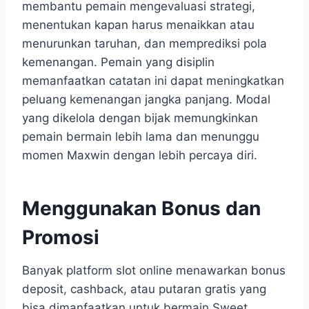
membantu pemain mengevaluasi strategi,
menentukan kapan harus menaikkan atau
menurunkan taruhan, dan memprediksi pola
kemenangan. Pemain yang disiplin
memanfaatkan catatan ini dapat meningkatkan
peluang kemenangan jangka panjang. Modal
yang dikelola dengan bijak memungkinkan
pemain bermain lebih lama dan menunggu
momen Maxwin dengan lebih percaya diri.
Menggunakan Bonus dan
Promosi
Banyak platform slot online menawarkan bonus
deposit, cashback, atau putaran gratis yang
bisa dimanfaatkan untuk bermain Sweet