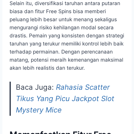
Selain itu, diversifikasi taruhan antara putaran
biasa dan fitur Free Spins bisa memberi
peluang lebih besar untuk menang sekaligus
mengurangi risiko kehilangan modal secara
drastis. Pemain yang konsisten dengan strategi
taruhan yang terukur memiliki kontrol lebih baik
terhadap permainan. Dengan perencanaan
matang, potensi meraih kemenangan maksimal
akan lebih realistis dan terukur.
Baca Juga:
Rahasia Scatter
Tikus Yang Picu Jackpot Slot
Mystery Mice