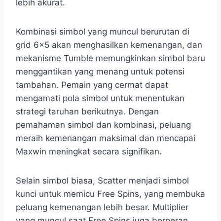
lebih akurat.
Kombinasi simbol yang muncul berurutan di
grid 6×5 akan menghasilkan kemenangan, dan
mekanisme Tumble memungkinkan simbol baru
menggantikan yang menang untuk potensi
tambahan. Pemain yang cermat dapat
mengamati pola simbol untuk menentukan
strategi taruhan berikutnya. Dengan
pemahaman simbol dan kombinasi, peluang
meraih kemenangan maksimal dan mencapai
Maxwin meningkat secara signifikan.
Selain simbol biasa, Scatter menjadi simbol
kunci untuk memicu Free Spins, yang membuka
peluang kemenangan lebih besar. Multiplier
yang muncul saat Free Spins juga berperan