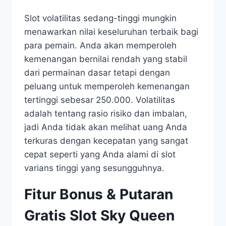
Slot volatilitas sedang-tinggi mungkin
menawarkan nilai keseluruhan terbaik bagi
para pemain. Anda akan memperoleh
kemenangan bernilai rendah yang stabil
dari permainan dasar tetapi dengan
peluang untuk memperoleh kemenangan
tertinggi sebesar 250.000. Volatilitas
adalah tentang rasio risiko dan imbalan,
jadi Anda tidak akan melihat uang Anda
terkuras dengan kecepatan yang sangat
cepat seperti yang Anda alami di slot
varians tinggi yang sesungguhnya.
Fitur Bonus & Putaran
Gratis Slot Sky Queen