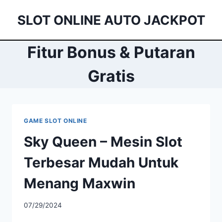
Skip
SLOT ONLINE AUTO JACKPOT
to
content
Fitur Bonus & Putaran
Gratis
GAME SLOT ONLINE
Sky Queen – Mesin Slot
Terbesar Mudah Untuk
Menang Maxwin
07/29/2024