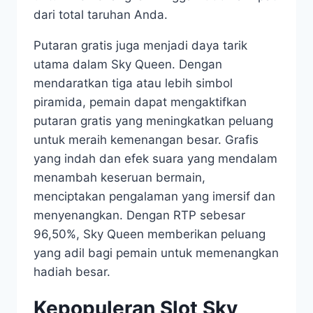
dari total taruhan Anda.
Putaran gratis juga menjadi daya tarik
utama dalam Sky Queen. Dengan
mendaratkan tiga atau lebih simbol
piramida, pemain dapat mengaktifkan
putaran gratis yang meningkatkan peluang
untuk meraih kemenangan besar. Grafis
yang indah dan efek suara yang mendalam
menambah keseruan bermain,
menciptakan pengalaman yang imersif dan
menyenangkan. Dengan RTP sebesar
96,50%, Sky Queen memberikan peluang
yang adil bagi pemain untuk memenangkan
hadiah besar.
Kepopuleran Slot Sky