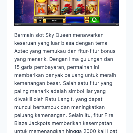
Bermain slot Sky Queen menawarkan
keseruan yang luar biasa dengan tema
Aztec yang memukau dan fitur-fitur bonus
yang menarik. Dengan lima gulungan dan
15 garis pembayaran, permainan ini
memberikan banyak peluang untuk meraih
kemenangan besar. Salah satu fitur yang
paling menarik adalah simbol liar yang
diwakili oleh Ratu Langit, yang dapat
muncul bertumpuk dan meningkatkan
peluang kemenangan. Selain itu, fitur Fire
Blaze Jackpots memberikan kesempatan
untuk memenangkan hingga 2000 kali lipat