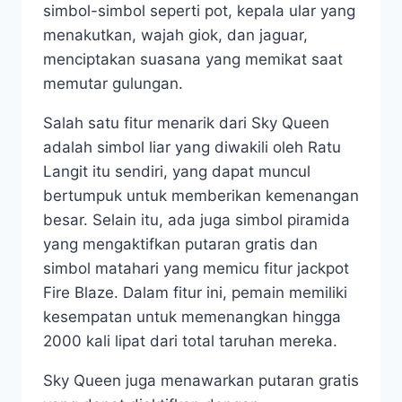
simbol-simbol seperti pot, kepala ular yang
menakutkan, wajah giok, dan jaguar,
menciptakan suasana yang memikat saat
memutar gulungan.
Salah satu fitur menarik dari Sky Queen
adalah simbol liar yang diwakili oleh Ratu
Langit itu sendiri, yang dapat muncul
bertumpuk untuk memberikan kemenangan
besar. Selain itu, ada juga simbol piramida
yang mengaktifkan putaran gratis dan
simbol matahari yang memicu fitur jackpot
Fire Blaze. Dalam fitur ini, pemain memiliki
kesempatan untuk memenangkan hingga
2000 kali lipat dari total taruhan mereka.
Sky Queen juga menawarkan putaran gratis