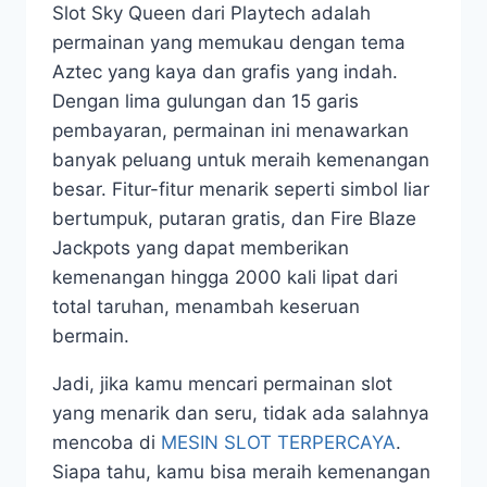
Slot Sky Queen dari Playtech adalah
permainan yang memukau dengan tema
Aztec yang kaya dan grafis yang indah.
Dengan lima gulungan dan 15 garis
pembayaran, permainan ini menawarkan
banyak peluang untuk meraih kemenangan
besar. Fitur-fitur menarik seperti simbol liar
bertumpuk, putaran gratis, dan Fire Blaze
Jackpots yang dapat memberikan
kemenangan hingga 2000 kali lipat dari
total taruhan, menambah keseruan
bermain.
Jadi, jika kamu mencari permainan slot
yang menarik dan seru, tidak ada salahnya
mencoba di
MESIN SLOT TERPERCAYA
.
Siapa tahu, kamu bisa meraih kemenangan