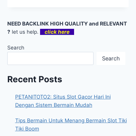
NEED BACKLINK HIGH QUALITY and RELEVANT
?
let us help.
click here
Search
Search
Recent Posts
PETANITOTO2: Situs Slot Gacor Hari Ini
Dengan Sistem Bermain Mudah
Tips Bermain Untuk Menang Bermain Slot Tiki
Tiki Boom