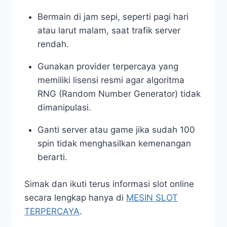
Bermain di jam sepi, seperti pagi hari
atau larut malam, saat trafik server
rendah.
Gunakan provider terpercaya yang
memiliki lisensi resmi agar algoritma
RNG (Random Number Generator) tidak
dimanipulasi.
Ganti server atau game jika sudah 100
spin tidak menghasilkan kemenangan
berarti.
Simak dan ikuti terus informasi slot online
secara lengkap hanya di
MESIN SLOT
TERPERCAYA
.