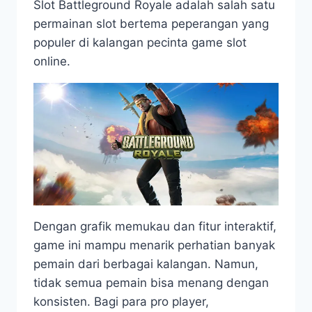
Slot Battleground Royale adalah salah satu
permainan slot bertema peperangan yang
populer di kalangan pecinta game slot
online.
Dengan grafik memukau dan fitur interaktif,
game ini mampu menarik perhatian banyak
pemain dari berbagai kalangan. Namun,
tidak semua pemain bisa menang dengan
konsisten. Bagi para pro player,