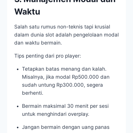
Waktu
Salah satu rumus non-teknis tapi krusial
dalam dunia slot adalah pengelolaan modal
dan waktu bermain.
Tips penting dari pro player:
Tetapkan batas menang dan kalah.
Misalnya, jika modal Rp500.000 dan
sudah untung Rp300.000, segera
berhenti.
Bermain maksimal 30 menit per sesi
untuk menghindari overplay.
Jangan bermain dengan uang panas