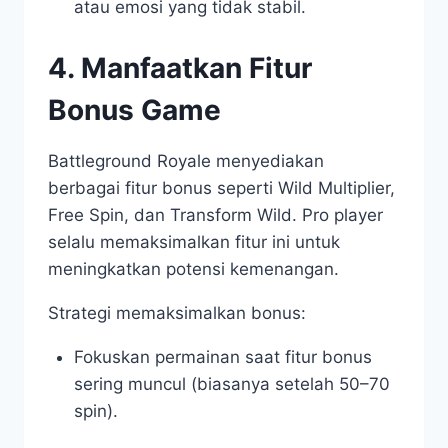
atau emosi yang tidak stabil.
4. Manfaatkan Fitur
Bonus Game
Battleground Royale menyediakan
berbagai fitur bonus seperti Wild Multiplier,
Free Spin, dan Transform Wild. Pro player
selalu memaksimalkan fitur ini untuk
meningkatkan potensi kemenangan.
Strategi memaksimalkan bonus:
Fokuskan permainan saat fitur bonus
sering muncul (biasanya setelah 50–70
spin).