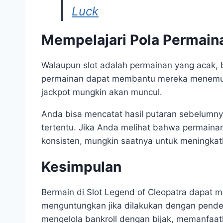
Luck
Mempelajari Pola Permain
Walaupun slot adalah permainan yang acak,
permainan dapat membantu mereka menemuk
jackpot mungkin akan muncul.
Anda bisa mencatat hasil putaran sebelumn
tertentu. Jika Anda melihat bahwa permaina
konsisten, mungkin saatnya untuk meningkat
Kesimpulan
Bermain di Slot Legend of Cleopatra dapat
menguntungkan jika dilakukan dengan pende
mengelola bankroll dengan bijak, memanfaat