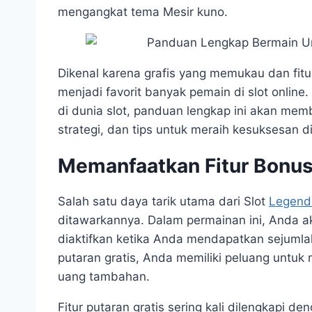
mengangkat tema Mesir kuno.
Dikenal karena grafis yang memukau dan fitu
menjadi favorit banyak pemain di slot onlin
di dunia slot, panduan lengkap ini akan mem
strategi, dan tips untuk meraih kesuksesan d
Memanfaatkan Fitur Bonu
Salah satu daya tarik utama dari Slot
Legend 
ditawarkannya. Dalam permainan ini, Anda a
diaktifkan ketika Anda mendapatkan sejumla
putaran gratis, Anda memiliki peluang untu
uang tambahan.
Fitur putaran gratis sering kali dilengkapi 