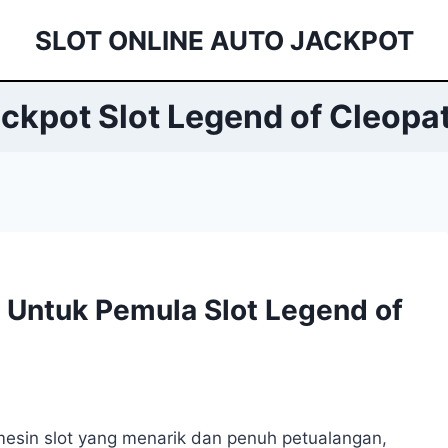
SLOT ONLINE AUTO JACKPOT
ckpot Slot Legend of Cleopa
Untuk Pemula Slot Legend of
mesin slot yang menarik dan penuh petualangan,