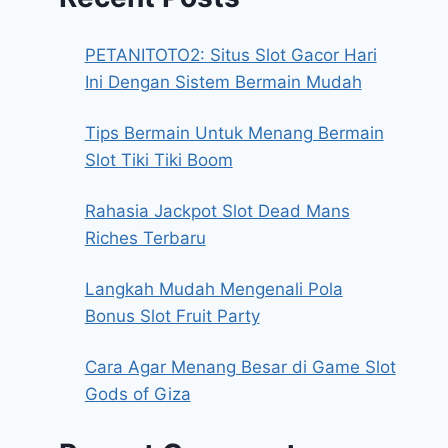
PETANITOTO2: Situs Slot Gacor Hari
Ini Dengan Sistem Bermain Mudah
Tips Bermain Untuk Menang Bermain
Slot Tiki Tiki Boom
Rahasia Jackpot Slot Dead Mans
Riches Terbaru
Langkah Mudah Mengenali Pola
Bonus Slot Fruit Party
Cara Agar Menang Besar di Game Slot
Gods of Giza