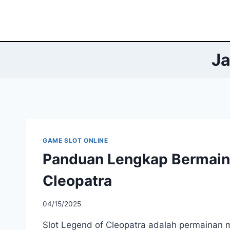
Skip
to
content
Ja
GAME SLOT ONLINE
Panduan Lengkap Bermain 
Cleopatra
04/15/2025
Slot Legend of Cleopatra adalah permainan 