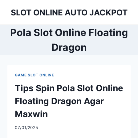
Skip
SLOT ONLINE AUTO JACKPOT
to
content
Pola Slot Online Floating
Dragon
GAME SLOT ONLINE
Tips Spin Pola Slot Online
Floating Dragon Agar
Maxwin
07/01/2025