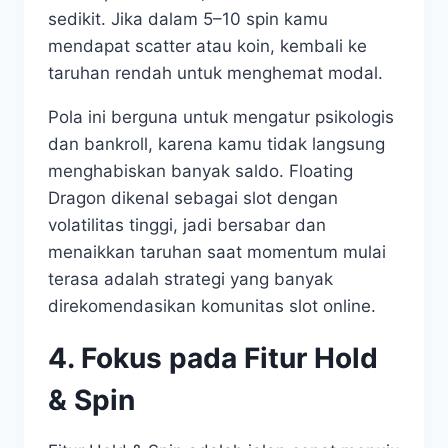
sedikit. Jika dalam 5–10 spin kamu
mendapat scatter atau koin, kembali ke
taruhan rendah untuk menghemat modal.
Pola ini berguna untuk mengatur psikologis
dan bankroll, karena kamu tidak langsung
menghabiskan banyak saldo. Floating
Dragon dikenal sebagai slot dengan
volatilitas tinggi, jadi bersabar dan
menaikkan taruhan saat momentum mulai
terasa adalah strategi yang banyak
direkomendasikan komunitas slot online.
4. Fokus pada Fitur Hold
& Spin