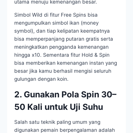
utama menuju kemenangan besar.
Simbol Wild di fitur Free Spins bisa
mengumpulkan simbol ikan (money
symbol), dan tiap kelipatan keempatnya
bisa memperpanjang putaran gratis serta
meningkatkan pengganda kemenangan
hingga x10. Sementara fitur Hold & Spin
bisa memberikan kemenangan instan yang
besar jika kamu berhasil mengisi seluruh
gulungan dengan koin.
2. Gunakan Pola Spin 30–
50 Kali untuk Uji Suhu
Salah satu teknik paling umum yang
digunakan pemain berpengalaman adalah