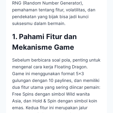
RNG (Random Number Generator),
pemahaman tentang fitur, volatilitas, dan
pendekatan yang bijak bisa jadi kunci
suksesmu dalam bermain.
1. Pahami Fitur dan
Mekanisme Game
Sebelum berbicara soal pola, penting untuk
mengenal cara kerja Floating Dragon.
Game ini menggunakan format 5×3
gulungan dengan 10 paylines, dan memiliki
dua fitur utama yang sering diincar pemain:
Free Spins dengan simbol Wild wanita
Asia, dan Hold & Spin dengan simbol koin
emas. Kedua fitur ini merupakan jalur