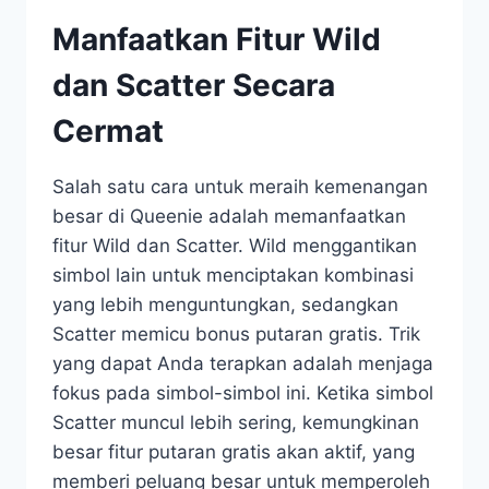
Manfaatkan Fitur Wild
dan Scatter Secara
Cermat
Salah satu cara untuk meraih kemenangan
besar di Queenie adalah memanfaatkan
fitur Wild dan Scatter. Wild menggantikan
simbol lain untuk menciptakan kombinasi
yang lebih menguntungkan, sedangkan
Scatter memicu bonus putaran gratis. Trik
yang dapat Anda terapkan adalah menjaga
fokus pada simbol-simbol ini. Ketika simbol
Scatter muncul lebih sering, kemungkinan
besar fitur putaran gratis akan aktif, yang
memberi peluang besar untuk memperoleh