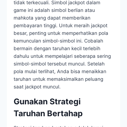
tidak terkecuali. Simbol jackpot dalam
game ini adalah simbol berlian atau
mahkota yang dapat memberikan
pembayaran tinggi. Untuk meraih jackpot
besar, penting untuk memperhatikan pola
kemunculan simbol-simbol ini. Cobalah
bermain dengan taruhan kecil terlebih
dahulu untuk mempelajari seberapa sering
simbol-simbol tersebut muncul. Setelah
pola mulai terlihat, Anda bisa menaikkan
taruhan untuk memaksimalkan peluang
saat jackpot muncul.
Gunakan Strategi
Taruhan Bertahap