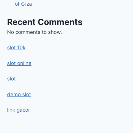
of Giza
Recent Comments
No comments to show.
slot 10k
slot online
slot
demo slot
link gacor