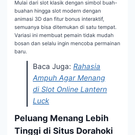
Mulai dari slot klasik dengan simbol buah-
buahan hingga slot modern dengan
animasi 3D dan fitur bonus interaktif,
semuanya bisa ditemukan di satu tempat.
Variasi ini membuat pemain tidak mudah
bosan dan selalu ingin mencoba permainan
baru.
Baca Juga:
Rahasia
Ampuh Agar Menang
di Slot Online Lantern
Luck
Peluang Menang Lebih
Tinggi di Situs Dorahoki