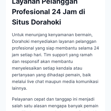
Layanan Pelanggan
Profesional 24 Jam di
Situs Dorahoki
Untuk menunjang kenyamanan bermain,
Dorahoki menyediakan layanan pelanggan
profesional yang siap membantu selama 24
jam setiap hari. Tim support yang ramah
dan responsif akan membantu
menyelesaikan setiap kendala atau
pertanyaan yang dihadapi pemain, baik
melalui live chat maupun media komunikasi
lainnya.
Pelayanan cepat dan tanggap ini menjadi
salah satu alasan mengapa banyak pemain