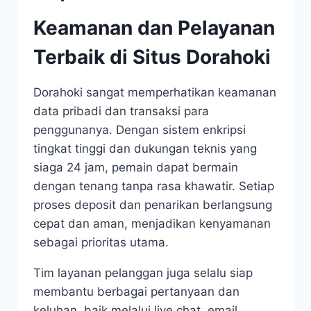
Keamanan dan Pelayanan
Terbaik di Situs Dorahoki
Dorahoki sangat memperhatikan keamanan
data pribadi dan transaksi para
penggunanya. Dengan sistem enkripsi
tingkat tinggi dan dukungan teknis yang
siaga 24 jam, pemain dapat bermain
dengan tenang tanpa rasa khawatir. Setiap
proses deposit dan penarikan berlangsung
cepat dan aman, menjadikan kenyamanan
sebagai prioritas utama.
Tim layanan pelanggan juga selalu siap
membantu berbagai pertanyaan dan
keluhan, baik melalui live chat, email,