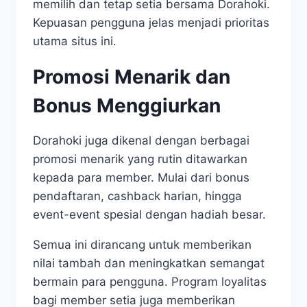
memilih dan tetap setia bersama Dorahoki.
Kepuasan pengguna jelas menjadi prioritas
utama situs ini.
Promosi Menarik dan
Bonus Menggiurkan
Dorahoki juga dikenal dengan berbagai
promosi menarik yang rutin ditawarkan
kepada para member. Mulai dari bonus
pendaftaran, cashback harian, hingga
event-event spesial dengan hadiah besar.
Semua ini dirancang untuk memberikan
nilai tambah dan meningkatkan semangat
bermain para pengguna. Program loyalitas
bagi member setia juga memberikan