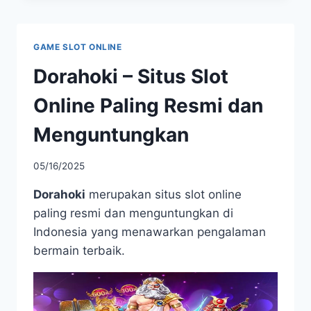
GAME SLOT ONLINE
Dorahoki – Situs Slot
Online Paling Resmi dan
Menguntungkan
05/16/2025
Dorahoki
merupakan situs slot online
paling resmi dan menguntungkan di
Indonesia yang menawarkan pengalaman
bermain terbaik.