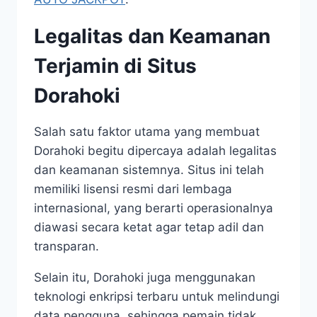
Legalitas dan Keamanan
Terjamin di Situs
Dorahoki
Salah satu faktor utama yang membuat
Dorahoki begitu dipercaya adalah legalitas
dan keamanan sistemnya. Situs ini telah
memiliki lisensi resmi dari lembaga
internasional, yang berarti operasionalnya
diawasi secara ketat agar tetap adil dan
transparan.
Selain itu, Dorahoki juga menggunakan
teknologi enkripsi terbaru untuk melindungi
data pengguna, sehingga pemain tidak