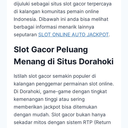
dijuluki sebagai situs slot gacor terpercaya
di kalangan komunitas pemain online
Indonesia. Dibawah ini anda bisa melihat
berbagai informasi menarik lainnya
seputaran
SLOT ONLINE AUTO JACKPOT
.
Slot Gacor Peluang
Menang di Situs Dorahoki
Istilah slot gacor semakin populer di
kalangan penggemar permainan slot online.
Di Dorahoki, game-game dengan tingkat
kemenangan tinggi atau sering
memberikan jackpot bisa ditemukan
dengan mudah. Slot gacor bukan hanya
sekadar mitos dengan sistem RTP (Return