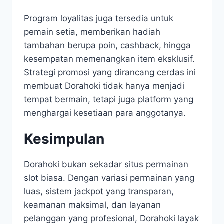
Program loyalitas juga tersedia untuk
pemain setia, memberikan hadiah
tambahan berupa poin, cashback, hingga
kesempatan memenangkan item eksklusif.
Strategi promosi yang dirancang cerdas ini
membuat Dorahoki tidak hanya menjadi
tempat bermain, tetapi juga platform yang
menghargai kesetiaan para anggotanya.
Kesimpulan
Dorahoki bukan sekadar situs permainan
slot biasa. Dengan variasi permainan yang
luas, sistem jackpot yang transparan,
keamanan maksimal, dan layanan
pelanggan yang profesional, Dorahoki layak