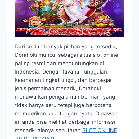
Dari sekian banyak pilihan yang tersedia,
Dorahoki muncul sebagai situs slot online
paling resmi dan menguntungkan di
Indonesia. Dengan layanan unggulan,
keamanan tingkat tinggi, dan berbagai
jenis permainan menarik, Dorahoki
menawarkan pengalaman bermain yang
tidak hanya seru tetapi juga berpotensi
memberikan keuntungan nyata. Dibawah
ini anda bisa melihat berbagai informasi
menarik lainnya seputaran
SLOT ONLINE
AUTO JACKPOT
.