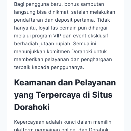
Bagi pengguna baru, bonus sambutan
langsung bisa dinikmati setelah melakukan
pendaftaran dan deposit pertama. Tidak
hanya itu, loyalitas pemain pun dihargai
melalui program VIP dan event eksklusif
berhadiah jutaan rupiah. Semua ini
menunjukkan komitmen Dorahoki untuk
memberikan pelayanan dan penghargaan
terbaik kepada penggunanya.
Keamanan dan Pelayanan
yang Terpercaya di Situs
Dorahoki
Kepercayaan adalah kunci dalam memilih
platform permainan online, dan Dorahoki