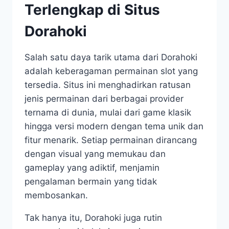
Terlengkap di Situs
Dorahoki
Salah satu daya tarik utama dari Dorahoki
adalah keberagaman permainan slot yang
tersedia. Situs ini menghadirkan ratusan
jenis permainan dari berbagai provider
ternama di dunia, mulai dari game klasik
hingga versi modern dengan tema unik dan
fitur menarik. Setiap permainan dirancang
dengan visual yang memukau dan
gameplay yang adiktif, menjamin
pengalaman bermain yang tidak
membosankan.
Tak hanya itu, Dorahoki juga rutin