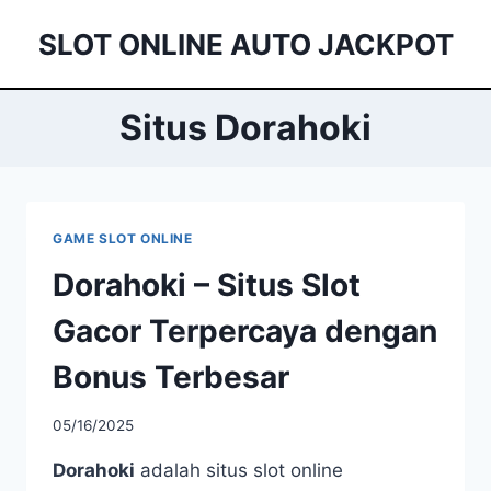
Skip
SLOT ONLINE AUTO JACKPOT
to
content
Situs Dorahoki
GAME SLOT ONLINE
Dorahoki – Situs Slot
Gacor Terpercaya dengan
Bonus Terbesar
05/16/2025
Dorahoki
adalah situs slot online