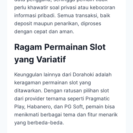
perlu khawatir soal privasi atau kebocoran
informasi pribadi. Semua transaksi, baik
deposit maupun penarikan, diproses
dengan cepat dan aman.
Ragam Permainan Slot
yang Variatif
Keunggulan lainnya dari Dorahoki adalah
keragaman permainan slot yang
ditawarkan. Dengan ratusan pilihan slot
dari provider ternama seperti Pragmatic
Play, Habanero, dan PG Soft, pemain bisa
menikmati berbagai tema dan fitur menarik
yang berbeda-beda.