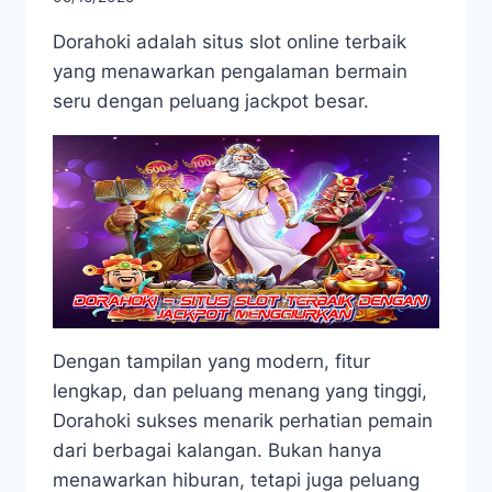
Dorahoki
adalah
situs
slot
online
terbaik
yang
menawarkan
pengalaman
bermain
seru
dengan
peluang
jackpot
besar.
Dengan tampilan yang modern, fitur
lengkap, dan peluang menang yang tinggi,
Dorahoki sukses menarik perhatian pemain
dari berbagai kalangan. Bukan hanya
menawarkan hiburan, tetapi juga peluang