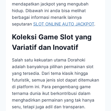
mendapatkan jackpot yang mengubah
hidup. Dibawah ini anda bisa melihat
berbagai informasi menarik lainnya
seputaran
SLOT ONLINE AUTO JACKPOT
.
Koleksi Game Slot yang
Variatif dan Inovatif
Salah satu kekuatan utama Dorahoki
adalah banyaknya pilihan permainan slot
yang tersedia. Dari tema klasik hingga
futuristik, semua jenis slot dapat ditemukan
di platform ini. Para pengembang game
ternama dunia ikut berkontribusi dalam
menghadirkan permainan yang tak hanya
seru, tetapi juga adil dan transparan.