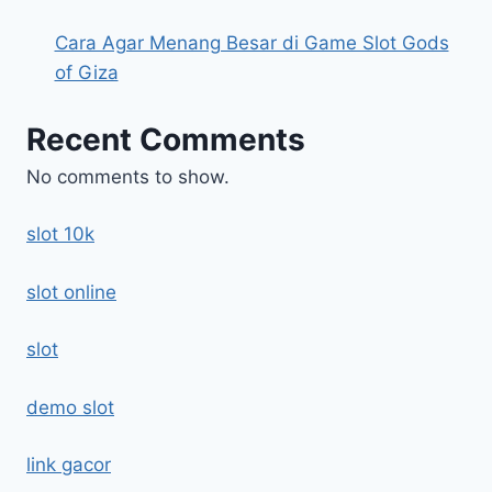
Cara Agar Menang Besar di Game Slot Gods
of Giza
Recent Comments
No comments to show.
slot 10k
slot online
slot
demo slot
link gacor