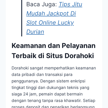
Baca Juga:
Tips Jitu
Mudah Jackpot Di
Slot Online Lucky
Durian
Keamanan dan Pelayanan
Terbaik di Situs Dorahoki
Dorahoki sangat memperhatikan keamanan
data pribadi dan transaksi para
penggunanya. Dengan sistem enkripsi
tingkat tinggi dan dukungan teknis yang
siaga 24 jam, pemain dapat bermain
dengan tenang tanpa rasa khawatir. Setiap
proses deposit dan penarikan berlangsung