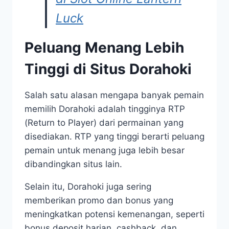
Luck
Peluang Menang Lebih
Tinggi di Situs Dorahoki
Salah satu alasan mengapa banyak pemain
memilih Dorahoki adalah tingginya RTP
(Return to Player) dari permainan yang
disediakan. RTP yang tinggi berarti peluang
pemain untuk menang juga lebih besar
dibandingkan situs lain.
Selain itu, Dorahoki juga sering
memberikan promo dan bonus yang
meningkatkan potensi kemenangan, seperti
bonus deposit harian, cashback, dan