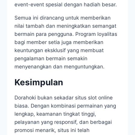
event-event spesial dengan hadiah besar.
Semua ini dirancang untuk memberikan
nilai tambah dan meningkatkan semangat
bermain para pengguna. Program loyalitas
bagi member setia juga memberikan
keuntungan eksklusif yang membuat
pengalaman bermain semakin
menyenangkan dan menguntungkan.
Kesimpulan
Dorahoki bukan sekadar situs slot online
biasa. Dengan kombinasi permainan yang
lengkap, keamanan tingkat tinggi,
pelayanan yang responsif, dan berbagai
promosi menarik, situs ini telah