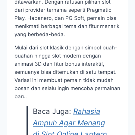
ditawarkan. Dengan ratusan pilihan slot
dari provider ternama seperti Pragmatic
Play, Habanero, dan PG Soft, pemain bisa
menikmati berbagai tema dan fitur menarik
yang berbeda-beda.
Mulai dari slot klasik dengan simbol buah-
buahan hingga slot modern dengan
animasi 3D dan fitur bonus interaktif,
semuanya bisa ditemukan di satu tempat.
Variasi ini membuat pemain tidak mudah
bosan dan selalu ingin mencoba permainan
baru.
Baca Juga:
Rahasia
Ampuh Agar Menang
di Slot Online Lantern