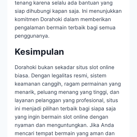
tenang karena selalu ada bantuan yang
siap dihubungi kapan saja. Ini menunjukkan
komitmen Dorahoki dalam memberikan
pengalaman bermain terbaik bagi semua
penggunanya.
Kesimpulan
Dorahoki bukan sekadar situs slot online
biasa. Dengan legalitas resmi, sistem
keamanan canggih, ragam permainan yang
menarik, peluang menang yang tinggi, dan
layanan pelanggan yang profesional, situs
ini menjadi pilihan terbaik bagi siapa saja
yang ingin bermain slot online dengan
nyaman dan menguntungkan. Jika Anda
mencari tempat bermain yang aman dan