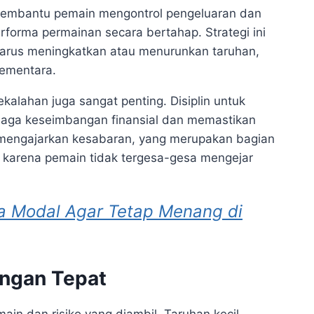
embantu pemain mengontrol pengeluaran dan
orma permainan secara bertahap. Strategi ini
rus meningkatkan atau menurunkan taruhan,
sementara.
lahan juga sangat penting. Disiplin untuk
jaga keseimbangan finansial dan memastikan
ga mengajarkan kesabaran, yang merupakan bagian
, karena pemain tidak tergesa-gesa mengejar
a Modal Agar Tetap Menang di
engan Tepat
in dan risiko yang diambil. Taruhan kecil