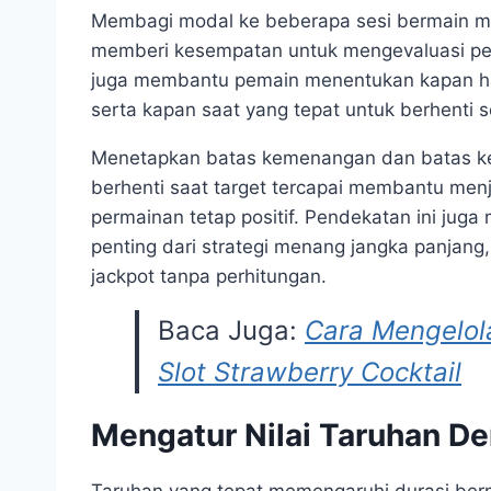
Membagi modal ke beberapa sesi bermain m
memberi kesempatan untuk mengevaluasi perf
juga membantu pemain menentukan kapan ha
serta kapan saat yang tepat untuk berhenti 
Menetapkan batas kemenangan dan batas keka
berhenti saat target tercapai membantu men
permainan tetap positif. Pendekatan ini ju
penting dari strategi menang jangka panjang
jackpot tanpa perhitungan.
Baca Juga:
Cara Mengelol
Slot Strawberry Cocktail
Mengatur Nilai Taruhan D
Taruhan yang tepat memengaruhi durasi berma