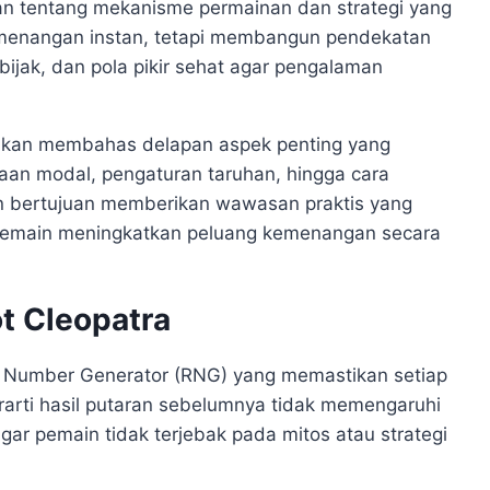
n tentang mekanisme permainan dan strategi yang
emenangan instan, tetapi membangun pendekatan
bijak, dan pola pikir sehat agar pengalaman
kan membahas delapan aspek penting yang
n modal, pengaturan taruhan, hingga cara
an bertujuan memberikan wawasan praktis yang
 pemain meningkatkan peluang kemenangan secara
 Cleopatra
 Number Generator (RNG) yang memastikan setiap
erarti hasil putaran sebelumnya tidak memengaruhi
gar pemain tidak terjebak pada mitos atau strategi