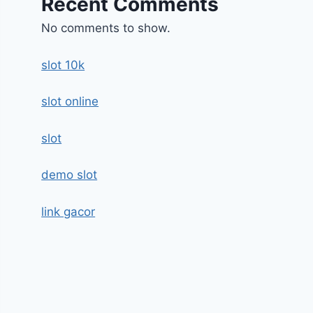
Recent Comments
No comments to show.
slot 10k
slot online
slot
demo slot
link gacor