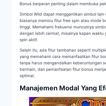
Bonus berperan penting dalam membuka pel
Simbol Wild dapat menggantikan simbol lai
biasanya memicu fitur free spin atau mode 
tinggi. Memahami frekuensi munculnya simb
dengan lebih cermat, misalnya kapan waktu 
spin aktif.
Selain itu, ada fitur tambahan seperti mult
yang memahami cara memanfaatkan fitur bo
tanpa harus mengandalkan keberuntungan sem
bermain, dan pemanfaatan fitur bonus menja
optimal.
Manajemen Modal Yang Efe