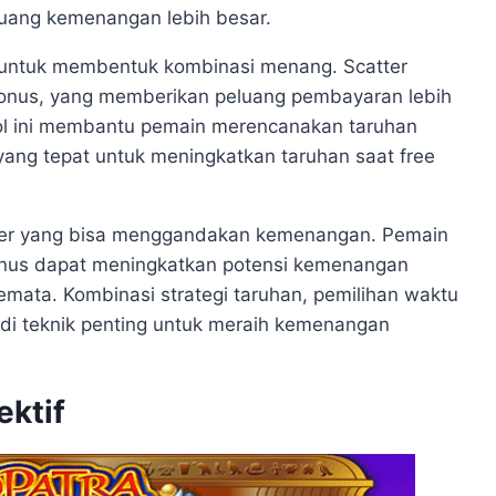
uang kemenangan lebih besar.
n untuk membentuk kombinasi menang. Scatter
bonus, yang memberikan peluang pembayaran lebih
ol ini membantu pemain merencanakan taruhan
yang tepat untuk meningkatkan taruhan saat free
iplier yang bisa menggandakan kemenangan. Pemain
nus dapat meningkatkan potensi kemenangan
ata. Kombinasi strategi taruhan, pemilihan waktu
di teknik penting untuk meraih kemenangan
ktif