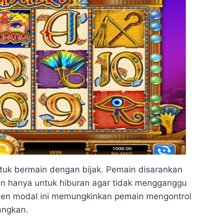
tuk bermain dengan bijak. Pemain disarankan
n hanya untuk hiburan agar tidak mengganggu
emen modal ini memungkinkan pemain mengontrol
angkan.