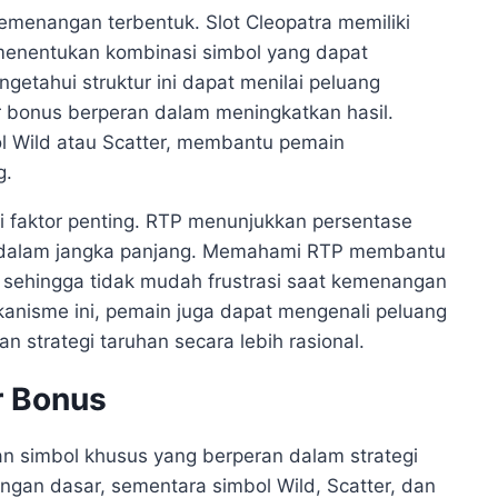
emenangan terbentuk. Slot Cleopatra memiliki
 menentukan kombinasi simbol yang dapat
tahui struktur ini dapat menilai peluang
bonus berperan dalam meningkatkan hasil.
ol Wild atau Scatter, membantu pemain
g.
adi faktor penting. RTP menunjukkan persentase
 dalam jangka panjang. Memahami RTP membantu
, sehingga tidak mudah frustrasi saat kemenangan
nisme ini, pemain juga dapat mengenali peluang
strategi taruhan secara lebih rasional.
r Bonus
an simbol khusus yang berperan dalam strategi
gan dasar, sementara simbol Wild, Scatter, dan