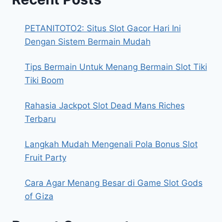
PETANITOTO2: Situs Slot Gacor Hari Ini
Dengan Sistem Bermain Mudah
Tips Bermain Untuk Menang Bermain Slot Tiki
Tiki Boom
Rahasia Jackpot Slot Dead Mans Riches
Terbaru
Langkah Mudah Mengenali Pola Bonus Slot
Fruit Party
Cara Agar Menang Besar di Game Slot Gods
of Giza