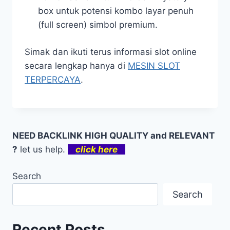
box untuk potensi kombo layar penuh
(full screen) simbol premium.
Simak dan ikuti terus informasi slot online
secara lengkap hanya di
MESIN SLOT
TERPERCAYA
.
NEED BACKLINK HIGH QUALITY and RELEVANT
?
let us help.
click here
Search
Search
Recent Posts