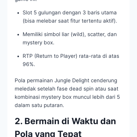
Slot 5 gulungan dengan 3 baris utama
(bisa melebar saat fitur tertentu aktif).
Memiliki simbol liar (wild), scatter, dan
mystery box.
RTP (Return to Player) rata-rata di atas
96%.
Pola permainan Jungle Delight cenderung
meledak setelah fase dead spin atau saat
kombinasi mystery box muncul lebih dari 5
dalam satu putaran.
2. Bermain di Waktu dan
Pola yang Tepat