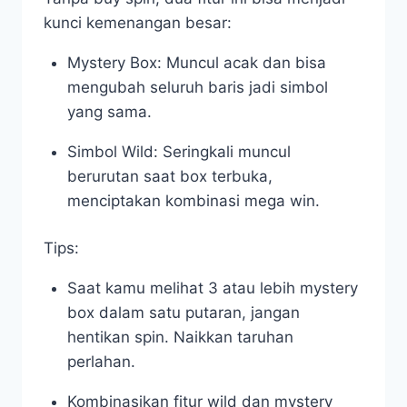
kunci kemenangan besar:
Mystery Box: Muncul acak dan bisa
mengubah seluruh baris jadi simbol
yang sama.
Simbol Wild: Seringkali muncul
berurutan saat box terbuka,
menciptakan kombinasi mega win.
Tips:
Saat kamu melihat 3 atau lebih mystery
box dalam satu putaran, jangan
hentikan spin. Naikkan taruhan
perlahan.
Kombinasikan fitur wild dan mystery