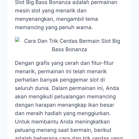
Slot Big Bass Bonanza adalah permainan
mesin slot yang menarik dan
menyenangkan, mengambil tema
memancing yang penuh warna.
Dengan grafis yang cerah dan fitur-fitur
menarik, permainan ini telah menarik
perhatian banyak penggemar slot di
seluruh dunia. Dalam permainan ini, Anda
akan mengikuti petualangan memancing
dengan harapan menangkap ikan besar
dan meraih hadiah yang menggiurkan.
Untuk membantu Anda meningkatkan
peluang menang saat bermain, berikut
adalah beberapa cara dan trik cerdas yang