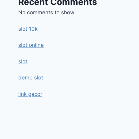
Recent Comments
No comments to show.
slot 10k
slot online
slot
demo slot
link gacor