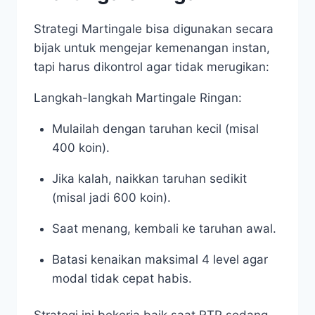
Strategi Martingale bisa digunakan secara
bijak untuk mengejar kemenangan instan,
tapi harus dikontrol agar tidak merugikan:
Langkah-langkah Martingale Ringan:
Mulailah dengan taruhan kecil (misal
400 koin).
Jika kalah, naikkan taruhan sedikit
(misal jadi 600 koin).
Saat menang, kembali ke taruhan awal.
Batasi kenaikan maksimal 4 level agar
modal tidak cepat habis.