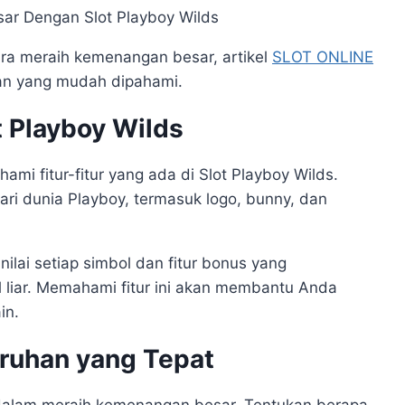
ara meraih kemenangan besar, artikel
SLOT ONLINE
an yang mudah dipahami.
t Playboy Wilds
mi fitur-fitur yang ada di Slot Playboy Wilds.
dari dunia Playboy, termasuk logo, bunny, dan
ilai setiap simbol dan fitur bonus yang
l liar. Memahami fitur ini akan membantu Anda
in.
aruhan yang Tepat
dalam meraih kemenangan besar. Tentukan berapa