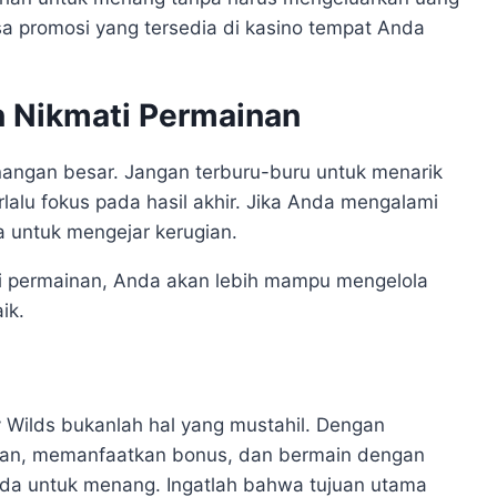
sa promosi yang tersedia di kasino tempat Anda
 Nikmati Permainan
angan besar. Jangan terburu-buru untuk menarik
rlalu fokus pada hasil akhir. Jika Anda mengalami
 untuk mengejar kerugian.
i permainan, Anda akan lebih mampu mengelola
ik.
Wilds bukanlah hal yang mustahil. Dengan
ran, memanfaatkan bonus, dan bermain dengan
da untuk menang. Ingatlah bahwa tujuan utama