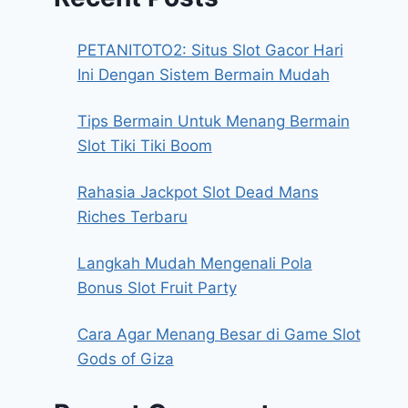
PETANITOTO2: Situs Slot Gacor Hari
Ini Dengan Sistem Bermain Mudah
Tips Bermain Untuk Menang Bermain
Slot Tiki Tiki Boom
Rahasia Jackpot Slot Dead Mans
Riches Terbaru
Langkah Mudah Mengenali Pola
Bonus Slot Fruit Party
Cara Agar Menang Besar di Game Slot
Gods of Giza