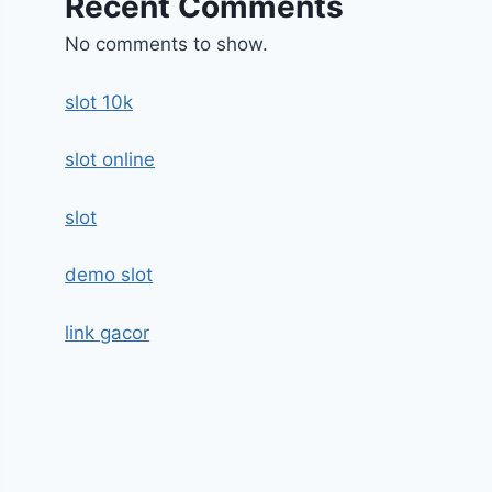
Recent Comments
No comments to show.
slot 10k
slot online
slot
demo slot
link gacor