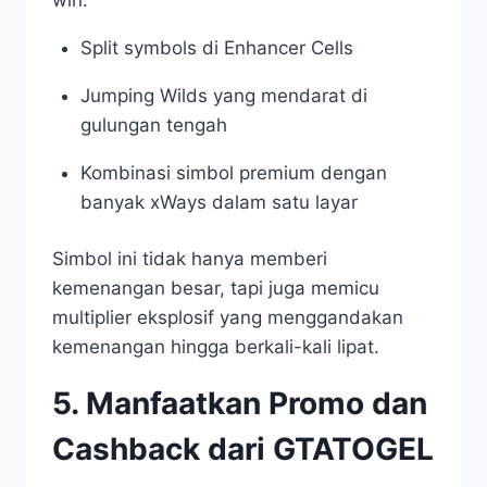
Split symbols di Enhancer Cells
Jumping Wilds yang mendarat di
gulungan tengah
Kombinasi simbol premium dengan
banyak xWays dalam satu layar
Simbol ini tidak hanya memberi
kemenangan besar, tapi juga memicu
multiplier eksplosif yang menggandakan
kemenangan hingga berkali-kali lipat.
5. Manfaatkan Promo dan
Cashback dari GTATOGEL