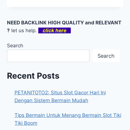
NEED BACKLINK HIGH QUALITY and RELEVANT
?
let us help.
click here
Search
Search
Recent Posts
PETANITOTO2: Situs Slot Gacor Hari Ini
Dengan Sistem Bermain Mudah
Tips Bermain Untuk Menang Bermain Slot Tiki
Tiki Boom