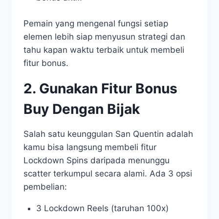
Pemain yang mengenal fungsi setiap
elemen lebih siap menyusun strategi dan
tahu kapan waktu terbaik untuk membeli
fitur bonus.
2. Gunakan Fitur Bonus
Buy Dengan Bijak
Salah satu keunggulan San Quentin adalah
kamu bisa langsung membeli fitur
Lockdown Spins daripada menunggu
scatter terkumpul secara alami. Ada 3 opsi
pembelian:
3 Lockdown Reels (taruhan 100x)