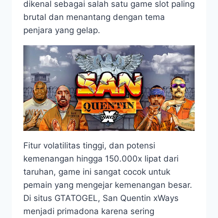
dikenal sebagai salah satu game slot paling
brutal dan menantang dengan tema
penjara yang gelap.
Fitur volatilitas tinggi, dan potensi
kemenangan hingga 150.000x lipat dari
taruhan, game ini sangat cocok untuk
pemain yang mengejar kemenangan besar.
Di situs GTATOGEL, San Quentin xWays
menjadi primadona karena sering