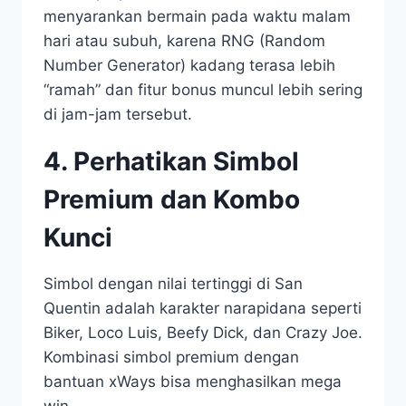
menyarankan bermain pada waktu malam
hari atau subuh, karena RNG (Random
Number Generator) kadang terasa lebih
“ramah” dan fitur bonus muncul lebih sering
di jam-jam tersebut.
4. Perhatikan Simbol
Premium dan Kombo
Kunci
Simbol dengan nilai tertinggi di San
Quentin adalah karakter narapidana seperti
Biker, Loco Luis, Beefy Dick, dan Crazy Joe.
Kombinasi simbol premium dengan
bantuan xWays bisa menghasilkan mega
win.