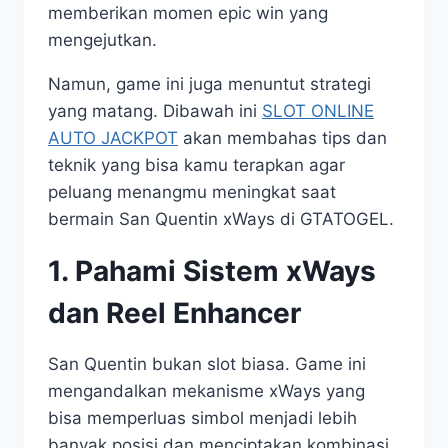
memberikan momen epic win yang
mengejutkan.
Namun, game ini juga menuntut strategi
yang matang. Dibawah ini
SLOT ONLINE
AUTO JACKPOT
akan membahas tips dan
teknik yang bisa kamu terapkan agar
peluang menangmu meningkat saat
bermain San Quentin xWays di GTATOGEL.
1. Pahami Sistem xWays
dan Reel Enhancer
San Quentin bukan slot biasa. Game ini
mengandalkan mekanisme xWays yang
bisa memperluas simbol menjadi lebih
banyak posisi dan menciptakan kombinasi