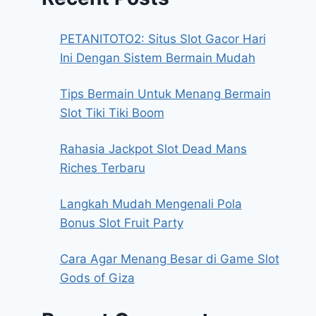
PETANITOTO2: Situs Slot Gacor Hari
Ini Dengan Sistem Bermain Mudah
Tips Bermain Untuk Menang Bermain
Slot Tiki Tiki Boom
Rahasia Jackpot Slot Dead Mans
Riches Terbaru
Langkah Mudah Mengenali Pola
Bonus Slot Fruit Party
Cara Agar Menang Besar di Game Slot
Gods of Giza