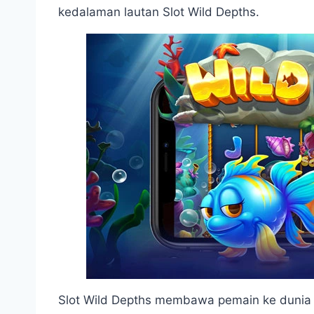
kedalaman lautan Slot Wild Depths.
Slot Wild Depths membawa pemain ke dunia 