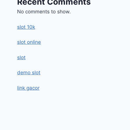
Recent Comments
No comments to show.
slot 10k
slot online
slot
demo slot
link gacor