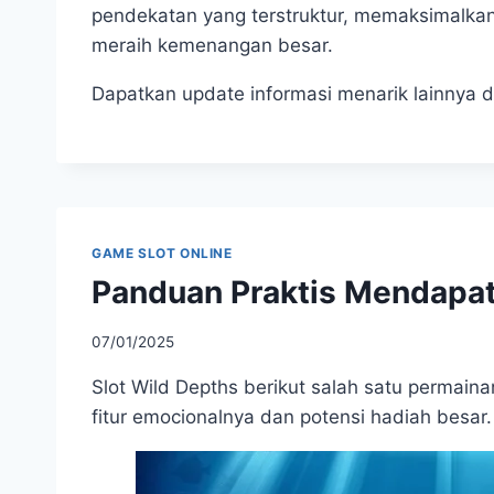
pendekatan yang terstruktur, memaksimalkan
meraih kemenangan besar.
Dapatkan update informasi menarik lainnya 
GAME SLOT ONLINE
Panduan Praktis Mendapat
07/01/2025
Slot Wild Depths berikut salah satu permaina
fitur emocionalnya dan potensi hadiah besar.