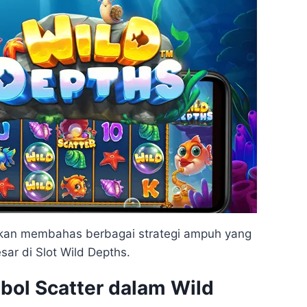
an membahas berbagai strategi ampuh yang
ar di Slot Wild Depths.
bol Scatter dalam Wild