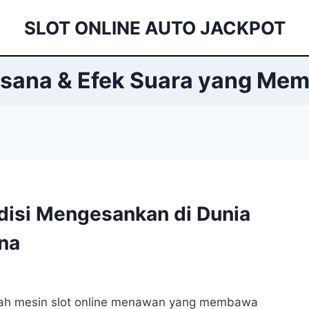
SLOT ONLINE AUTO JACKPOT
sana & Efek Suara yang Mem
disi Mengesankan di Dunia
na
lah mesin slot online menawan yang membawa