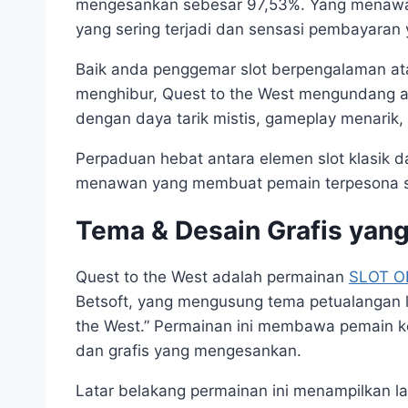
mengesankan sebesar 97,53%. Yang menawa
yang sering terjadi dan sensasi pembayaran 
Baik anda penggemar slot berpengalaman at
menghibur, Quest to the West mengundang a
dengan daya tarik mistis, gameplay menarik
Perpaduan hebat antara elemen slot klasik 
menawan yang membuat pemain terpesona s
Tema & Desain Grafis yang
Quest to the West adalah permainan
SLOT O
Betsoft, yang mengusung tema petualangan le
the West.” Permainan ini membawa pemain 
dan grafis yang mengesankan.
Latar belakang permainan ini menampilkan l