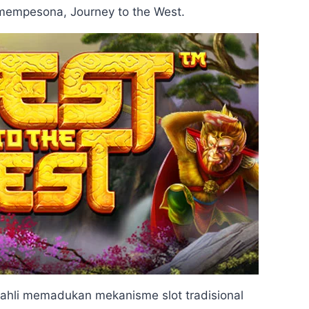
 mempesona, Journey to the West.
ahli memadukan mekanisme slot tradisional