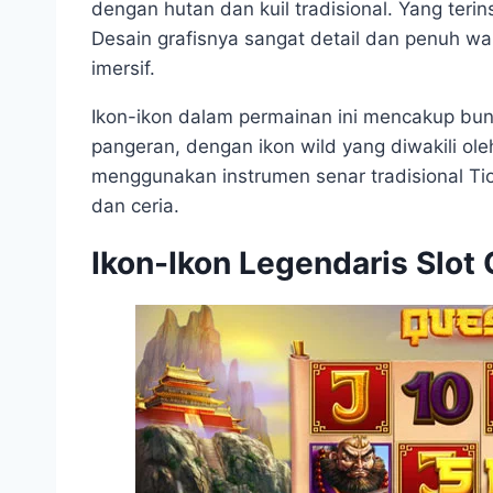
dengan hutan dan kuil tradisional. Yang terins
Desain grafisnya sangat detail dan penuh w
imersif.
Ikon-ikon dalam permainan ini mencakup bunga
pangeran, dengan ikon wild yang diwakili ole
menggunakan instrumen senar tradisional 
dan ceria.
Ikon-Ikon Legendaris Slot