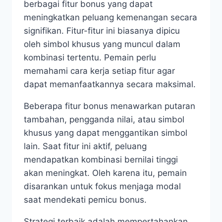
berbagai fitur bonus yang dapat
meningkatkan peluang kemenangan secara
signifikan. Fitur-fitur ini biasanya dipicu
oleh simbol khusus yang muncul dalam
kombinasi tertentu. Pemain perlu
memahami cara kerja setiap fitur agar
dapat memanfaatkannya secara maksimal.
Beberapa fitur bonus menawarkan putaran
tambahan, pengganda nilai, atau simbol
khusus yang dapat menggantikan simbol
lain. Saat fitur ini aktif, peluang
mendapatkan kombinasi bernilai tinggi
akan meningkat. Oleh karena itu, pemain
disarankan untuk fokus menjaga modal
saat mendekati pemicu bonus.
Strategi terbaik adalah mempertahankan