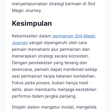
menyempurnakan strategi bermain di Slot
Magic Journey.
Kesimpulan
Keberhasilan dalam
permainan Slot Magic
Journey
sangat dipengaruhi oleh cara
pemain memahami alur permainan dan
menerapkan strategi secara konsisten.
Dengan pendekatan yang tenang dan
terencana, pemain dapat menikmati setiap
sesi permainan tanpa tekanan berlebihan.
Fokus pada proses, bukan hanya hasil
akhir, akan membantu menjaga kestabilan
performa dalam jangka panjang.
Disiplin dalam mengatur modal, mengelola