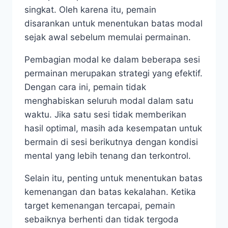
singkat. Oleh karena itu, pemain
disarankan untuk menentukan batas modal
sejak awal sebelum memulai permainan.
Pembagian modal ke dalam beberapa sesi
permainan merupakan strategi yang efektif.
Dengan cara ini, pemain tidak
menghabiskan seluruh modal dalam satu
waktu. Jika satu sesi tidak memberikan
hasil optimal, masih ada kesempatan untuk
bermain di sesi berikutnya dengan kondisi
mental yang lebih tenang dan terkontrol.
Selain itu, penting untuk menentukan batas
kemenangan dan batas kekalahan. Ketika
target kemenangan tercapai, pemain
sebaiknya berhenti dan tidak tergoda