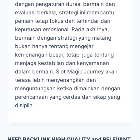
dengan pengaturan durasi bermain dan
evaluasi berkala, strategi ini membantu
pemain tetap fokus dan terhindar dari
keputusan emosional. Pada akhirnya,
bermain dengan strategi yang matang
bukan hanya tentang mengejar
kemenangan besar, tetapi juga tentang
menjaga kestabilan dan kenyamanan
dalam bermain. Slot Magic Journey akan
terasa lebih menyenangkan dan
menguntungkan ketika dimainkan dengan
perencanaan yang cerdas dan sikap yang
disiplin.
NEED BACKLINK HIGH QUALITY and RELEVANT