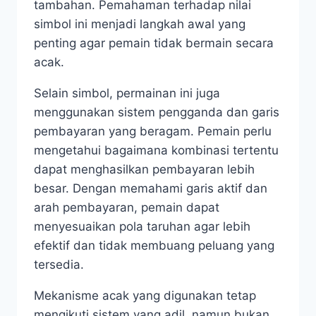
tambahan. Pemahaman terhadap nilai
simbol ini menjadi langkah awal yang
penting agar pemain tidak bermain secara
acak.
Selain simbol, permainan ini juga
menggunakan sistem pengganda dan garis
pembayaran yang beragam. Pemain perlu
mengetahui bagaimana kombinasi tertentu
dapat menghasilkan pembayaran lebih
besar. Dengan memahami garis aktif dan
arah pembayaran, pemain dapat
menyesuaikan pola taruhan agar lebih
efektif dan tidak membuang peluang yang
tersedia.
Mekanisme acak yang digunakan tetap
mengikuti sistem yang adil, namun bukan