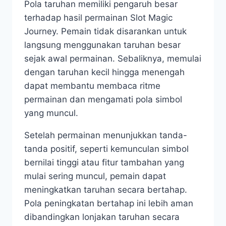
Pola taruhan memiliki pengaruh besar
terhadap hasil permainan Slot Magic
Journey. Pemain tidak disarankan untuk
langsung menggunakan taruhan besar
sejak awal permainan. Sebaliknya, memulai
dengan taruhan kecil hingga menengah
dapat membantu membaca ritme
permainan dan mengamati pola simbol
yang muncul.
Setelah permainan menunjukkan tanda-
tanda positif, seperti kemunculan simbol
bernilai tinggi atau fitur tambahan yang
mulai sering muncul, pemain dapat
meningkatkan taruhan secara bertahap.
Pola peningkatan bertahap ini lebih aman
dibandingkan lonjakan taruhan secara