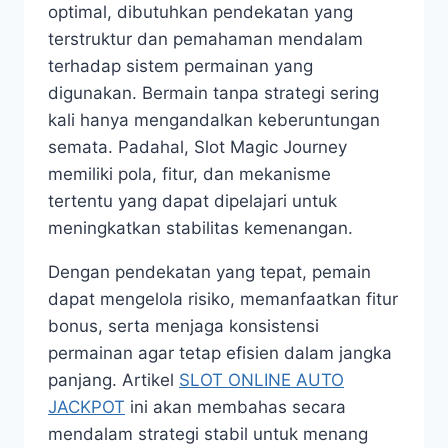
optimal, dibutuhkan pendekatan yang
terstruktur dan pemahaman mendalam
terhadap sistem permainan yang
digunakan. Bermain tanpa strategi sering
kali hanya mengandalkan keberuntungan
semata. Padahal, Slot Magic Journey
memiliki pola, fitur, dan mekanisme
tertentu yang dapat dipelajari untuk
meningkatkan stabilitas kemenangan.
Dengan pendekatan yang tepat, pemain
dapat mengelola risiko, memanfaatkan fitur
bonus, serta menjaga konsistensi
permainan agar tetap efisien dalam jangka
panjang. Artikel
SLOT ONLINE AUTO
JACKPOT
ini akan membahas secara
mendalam strategi stabil untuk menang