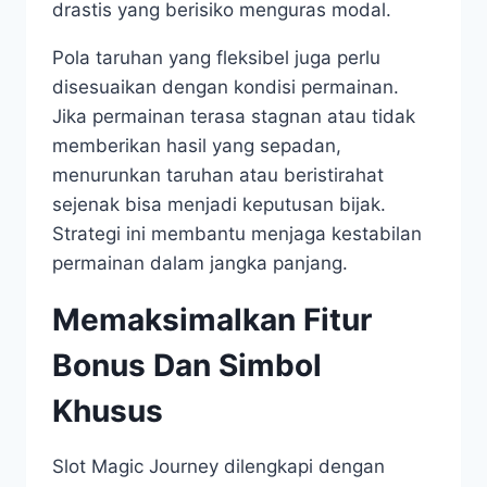
drastis yang berisiko menguras modal.
Pola taruhan yang fleksibel juga perlu
disesuaikan dengan kondisi permainan.
Jika permainan terasa stagnan atau tidak
memberikan hasil yang sepadan,
menurunkan taruhan atau beristirahat
sejenak bisa menjadi keputusan bijak.
Strategi ini membantu menjaga kestabilan
permainan dalam jangka panjang.
Memaksimalkan Fitur
Bonus Dan Simbol
Khusus
Slot Magic Journey dilengkapi dengan