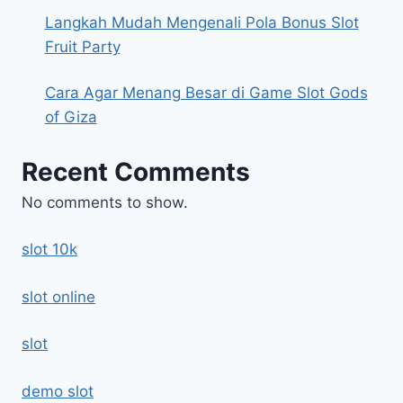
Langkah Mudah Mengenali Pola Bonus Slot
Fruit Party
Cara Agar Menang Besar di Game Slot Gods
of Giza
Recent Comments
No comments to show.
slot 10k
slot online
slot
demo slot