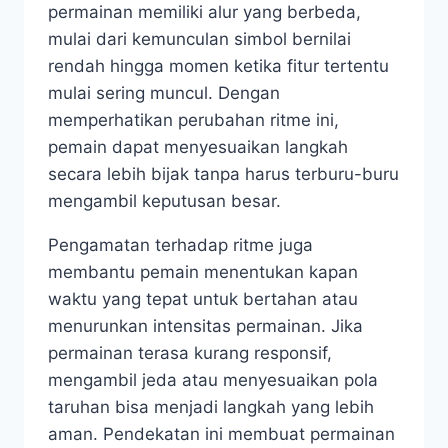
permainan memiliki alur yang berbeda,
mulai dari kemunculan simbol bernilai
rendah hingga momen ketika fitur tertentu
mulai sering muncul. Dengan
memperhatikan perubahan ritme ini,
pemain dapat menyesuaikan langkah
secara lebih bijak tanpa harus terburu-buru
mengambil keputusan besar.
Pengamatan terhadap ritme juga
membantu pemain menentukan kapan
waktu yang tepat untuk bertahan atau
menurunkan intensitas permainan. Jika
permainan terasa kurang responsif,
mengambil jeda atau menyesuaikan pola
taruhan bisa menjadi langkah yang lebih
aman. Pendekatan ini membuat permainan