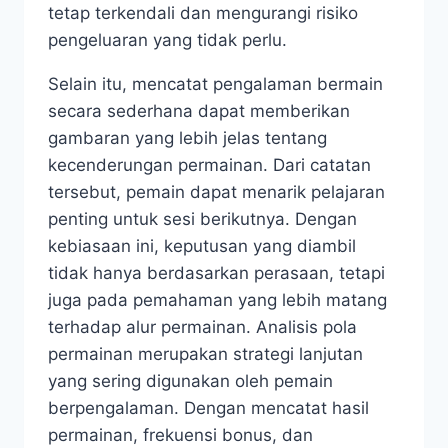
tetap terkendali dan mengurangi risiko
pengeluaran yang tidak perlu.
Selain itu, mencatat pengalaman bermain
secara sederhana dapat memberikan
gambaran yang lebih jelas tentang
kecenderungan permainan. Dari catatan
tersebut, pemain dapat menarik pelajaran
penting untuk sesi berikutnya. Dengan
kebiasaan ini, keputusan yang diambil
tidak hanya berdasarkan perasaan, tetapi
juga pada pemahaman yang lebih matang
terhadap alur permainan. Analisis pola
permainan merupakan strategi lanjutan
yang sering digunakan oleh pemain
berpengalaman. Dengan mencatat hasil
permainan, frekuensi bonus, dan