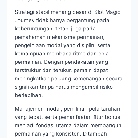
Strategi stabil menang besar di Slot Magic
Journey tidak hanya bergantung pada
keberuntungan, tetapi juga pada
pemahaman mekanisme permainan,
pengelolaan modal yang disiplin, serta
kemampuan membaca ritme dan pola
permainan. Dengan pendekatan yang
terstruktur dan terukur, pemain dapat
meningkatkan peluang kemenangan secara
signifikan tanpa harus mengambil risiko
berlebihan.
Manajemen modal, pemilihan pola taruhan
yang tepat, serta pemanfaatan fitur bonus
menjadi fondasi utama dalam membangun
permainan yang konsisten. Ditambah