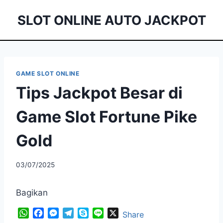
Skip
SLOT ONLINE AUTO JACKPOT
to
content
GAME SLOT ONLINE
Tips Jackpot Besar di
Game Slot Fortune Pike
Gold
03/07/2025
Bagikan
W
F
M
T
S
L
X
Share