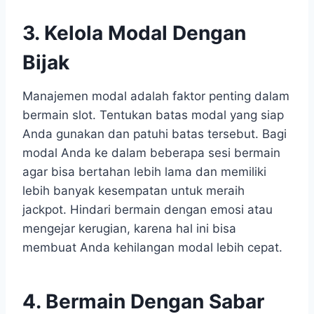
3. Kelola Modal Dengan
Bijak
Manajemen modal adalah faktor penting dalam
bermain slot. Tentukan batas modal yang siap
Anda gunakan dan patuhi batas tersebut. Bagi
modal Anda ke dalam beberapa sesi bermain
agar bisa bertahan lebih lama dan memiliki
lebih banyak kesempatan untuk meraih
jackpot. Hindari bermain dengan emosi atau
mengejar kerugian, karena hal ini bisa
membuat Anda kehilangan modal lebih cepat.
4. Bermain Dengan Sabar