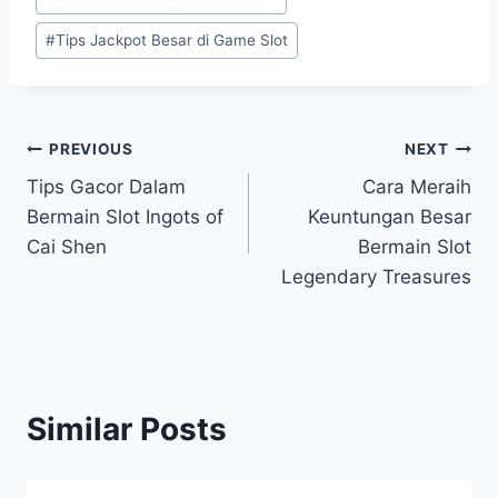
#
Tips Jackpot Besar di Game Slot
Post
PREVIOUS
NEXT
Tips Gacor Dalam
Cara Meraih
navigation
Bermain Slot Ingots of
Keuntungan Besar
Cai Shen
Bermain Slot
Legendary Treasures
Similar Posts