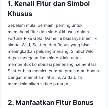
1. Kenali Fitur dan Simbol
Khusus
Sebelum mulai bermain, penting untuk
memahami fitur dan simbol khusus dalam
Fortune Pike Gold. Game ini biasanya memiliki
simbol Wild, Scatter, dan Bonus yang bisa
meningkatkan peluang menang. Simbol Wild
dapat menggantikan simbol lain untuk
membentuk kombinasi pemenang, sementara
Scatter bisa memicu putaran gratis atau bonus.
Dengan memahami fitur ini, Anda bisa
memaksimalkan setiap putaran.
2. Manfaatkan Fitur Bonus