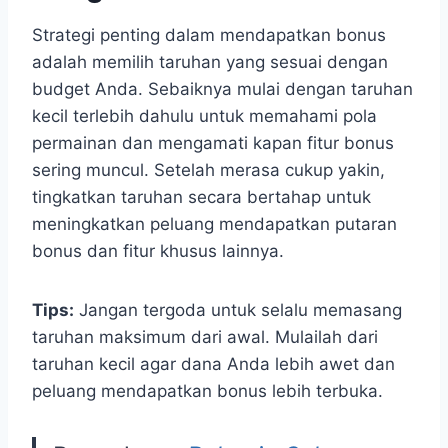
Strategi penting dalam mendapatkan bonus
adalah memilih taruhan yang sesuai dengan
budget Anda. Sebaiknya mulai dengan taruhan
kecil terlebih dahulu untuk memahami pola
permainan dan mengamati kapan fitur bonus
sering muncul. Setelah merasa cukup yakin,
tingkatkan taruhan secara bertahap untuk
meningkatkan peluang mendapatkan putaran
bonus dan fitur khusus lainnya.
Tips:
Jangan tergoda untuk selalu memasang
taruhan maksimum dari awal. Mulailah dari
taruhan kecil agar dana Anda lebih awet dan
peluang mendapatkan bonus lebih terbuka.