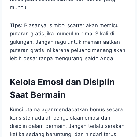
muncul.
Tips:
Biasanya, simbol scatter akan memicu
putaran gratis jika muncul minimal 3 kali di
gulungan. Jangan ragu untuk memanfaatkan
putaran gratis ini karena peluang menang akan
lebih besar tanpa mengurangi saldo Anda.
Kelola Emosi dan Disiplin
Saat Bermain
Kunci utama agar mendapatkan bonus secara
konsisten adalah pengelolaan emosi dan
disiplin dalam bermain. Jangan terlalu serakah
ketika sedang beruntung, dan hindari terus