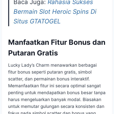
Baca Juga:
Rahasia Sukses
Bermain Slot Heroic Spins Di
Situs GTATOGEL
Manfaatkan Fitur Bonus dan
Putaran Gratis
Lucky Lady’s Charm menawarkan berbagai
fitur bonus seperti putaran gratis, simbol
scatter, dan permainan bonus interaktif.
Memanfaatkan fitur ini secara optimal sangat
penting untuk mendapatkan bonus besar tanpa
harus mengeluarkan banyak modal. Biasakan
untuk memutar gulungan secara konsisten dan
fokus pada simbol scatter dan bonus yang