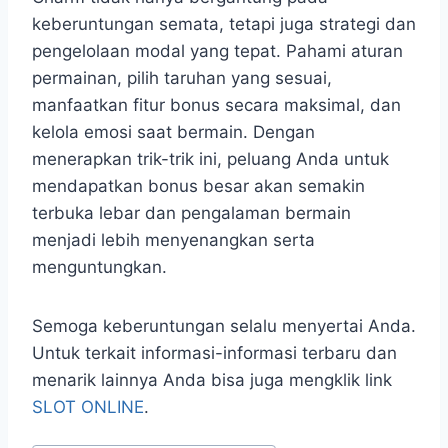
keberuntungan semata, tetapi juga strategi dan
pengelolaan modal yang tepat. Pahami aturan
permainan, pilih taruhan yang sesuai,
manfaatkan fitur bonus secara maksimal, dan
kelola emosi saat bermain. Dengan
menerapkan trik-trik ini, peluang Anda untuk
mendapatkan bonus besar akan semakin
terbuka lebar dan pengalaman bermain
menjadi lebih menyenangkan serta
menguntungkan.
Semoga keberuntungan selalu menyertai Anda.
Untuk terkait informasi-informasi terbaru dan
menarik lainnya Anda bisa juga mengklik link
SLOT ONLINE
.