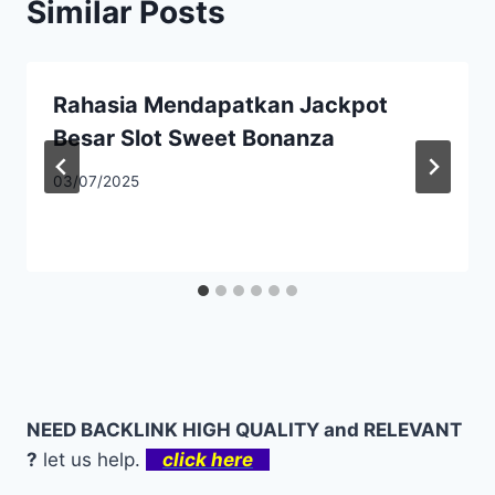
Similar Posts
Rahasia Mendapatkan Jackpot
Besar Slot Sweet Bonanza
03/07/2025
NEED BACKLINK HIGH QUALITY and RELEVANT
?
let us help.
click here