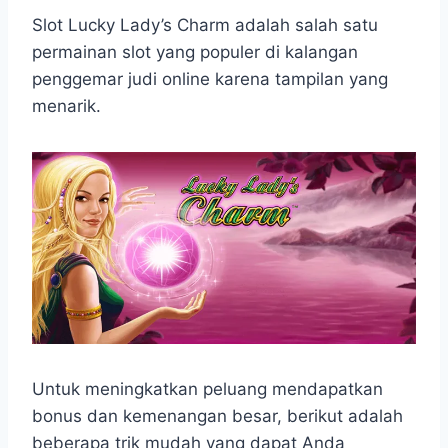
h
a
e
e
k
i
a
c
s
l
y
n
Slot Lucky Lady’s Charm adalah salah satu
t
e
s
e
p
e
permainan slot yang populer di kalangan
s
b
e
g
e
penggemar judi online karena tampilan yang
A
o
n
r
menarik.
p
o
g
a
p
k
e
m
r
Untuk meningkatkan peluang mendapatkan
bonus dan kemenangan besar, berikut adalah
beberapa trik mudah yang dapat Anda