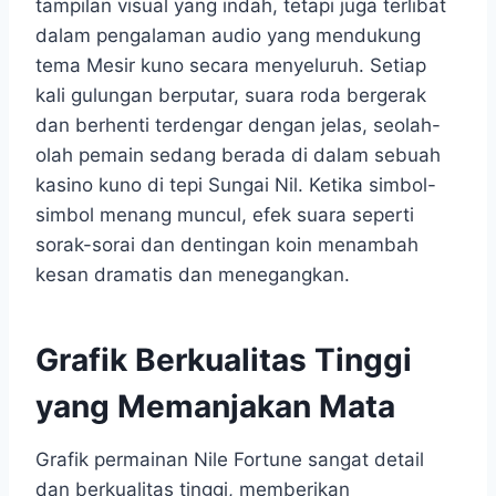
tampilan visual yang indah, tetapi juga terlibat
dalam pengalaman audio yang mendukung
tema Mesir kuno secara menyeluruh. Setiap
kali gulungan berputar, suara roda bergerak
dan berhenti terdengar dengan jelas, seolah-
olah pemain sedang berada di dalam sebuah
kasino kuno di tepi Sungai Nil. Ketika simbol-
simbol menang muncul, efek suara seperti
sorak-sorai dan dentingan koin menambah
kesan dramatis dan menegangkan.
Grafik Berkualitas Tinggi
yang Memanjakan Mata
Grafik permainan Nile Fortune sangat detail
dan berkualitas tinggi, memberikan