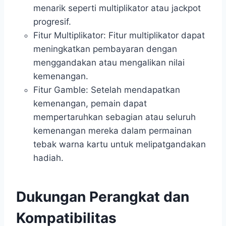
menarik seperti multiplikator atau jackpot
progresif.
Fitur Multiplikator: Fitur multiplikator dapat
meningkatkan pembayaran dengan
menggandakan atau mengalikan nilai
kemenangan.
Fitur Gamble: Setelah mendapatkan
kemenangan, pemain dapat
mempertaruhkan sebagian atau seluruh
kemenangan mereka dalam permainan
tebak warna kartu untuk melipatgandakan
hadiah.
Dukungan Perangkat dan
Kompatibilitas