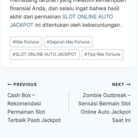
memasang taruhan yang melebihi kemampuan
finansial Anda, dan selalu ingat bahwa hasil
akhir dari permainan
SLOT ONLINE AUTO
JACKPOT
ini ditentukan oleh keberuntungan.
Post
#
Nile Fortune
#
Sejarah Nile Fortune
Tags:
#
SLOT ONLINE AUTO JACKPOT
#
Tips Nile Fortune
Post
PREVIOUS
NEXT
Cash Box –
Zombie Outbreak –
navigation
Rekomendasi
Sensasi Bermain Slot
Permainan Slot
Online Auto Jackpot
Terbaik Pasti Jackpot
Saat Ini