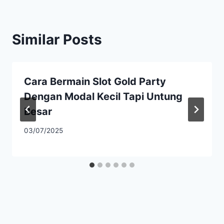
Similar Posts
Cara Bermain Slot Gold Party
Dengan Modal Kecil Tapi Untung
Besar
03/07/2025