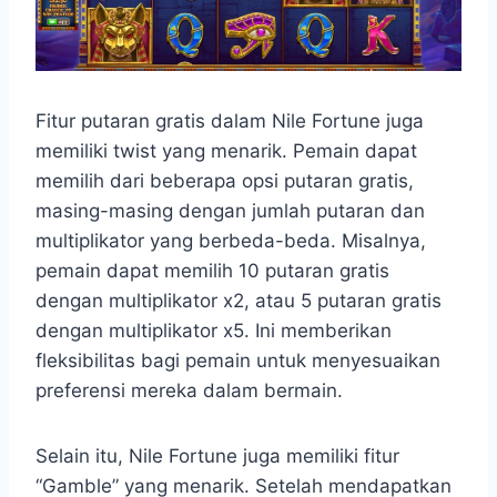
Fitur putaran gratis dalam Nile Fortune juga
memiliki twist yang menarik. Pemain dapat
memilih dari beberapa opsi putaran gratis,
masing-masing dengan jumlah putaran dan
multiplikator yang berbeda-beda. Misalnya,
pemain dapat memilih 10 putaran gratis
dengan multiplikator x2, atau 5 putaran gratis
dengan multiplikator x5. Ini memberikan
fleksibilitas bagi pemain untuk menyesuaikan
preferensi mereka dalam bermain.
Selain itu, Nile Fortune juga memiliki fitur
“Gamble” yang menarik. Setelah mendapatkan