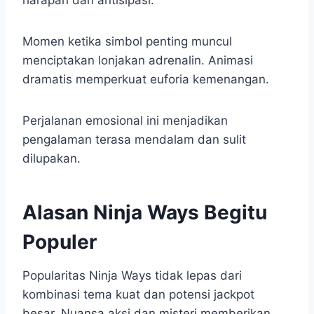
harapan dan antisipasi.
Momen ketika simbol penting muncul
menciptakan lonjakan adrenalin. Animasi
dramatis memperkuat euforia kemenangan.
Perjalanan emosional ini menjadikan
pengalaman terasa mendalam dan sulit
dilupakan.
Alasan Ninja Ways Begitu
Populer
Popularitas Ninja Ways tidak lepas dari
kombinasi tema kuat dan potensi jackpot
besar. Nuansa aksi dan misteri memberikan