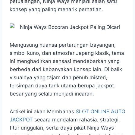
petualangan, Ninja Ways menjadi salah satu
s
b
e
g
e
konsep yang paling menarik perhatian.
A
o
n
r
p
o
g
a
p
k
e
m
r
Mengusung nuansa pertarungan bayangan,
simbol kuno, dan atmosfer Jepang klasik, tema
ini menghadirkan sensasi mendebarkan yang
berbeda dari kebanyakan konsep lain. Di balik
visualnya yang tajam dan penuh misteri,
tersimpan daya tarik utama berupa jackpot
besar yang selalu menjadi incaran.
Artikel ini akan Membahas
SLOT ONLINE AUTO
JACKPOT
secara mendalam rahasia, strategi,
fitur unggulan, serta daya pikat Ninja Ways