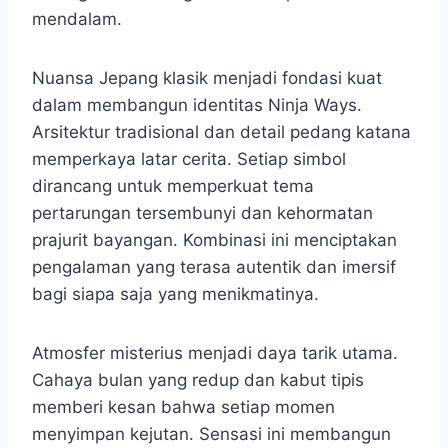
mendalam.
Nuansa Jepang klasik menjadi fondasi kuat
dalam membangun identitas Ninja Ways.
Arsitektur tradisional dan detail pedang katana
memperkaya latar cerita. Setiap simbol
dirancang untuk memperkuat tema
pertarungan tersembunyi dan kehormatan
prajurit bayangan. Kombinasi ini menciptakan
pengalaman yang terasa autentik dan imersif
bagi siapa saja yang menikmatinya.
Atmosfer misterius menjadi daya tarik utama.
Cahaya bulan yang redup dan kabut tipis
memberi kesan bahwa setiap momen
menyimpan kejutan. Sensasi ini membangun