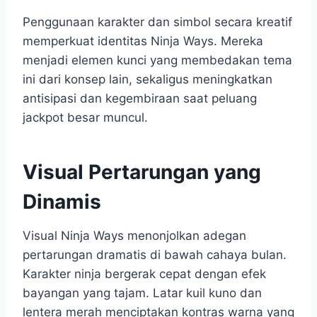
Penggunaan karakter dan simbol secara kreatif
memperkuat identitas Ninja Ways. Mereka
menjadi elemen kunci yang membedakan tema
ini dari konsep lain, sekaligus meningkatkan
antisipasi dan kegembiraan saat peluang
jackpot besar muncul.
Visual Pertarungan yang
Dinamis
Visual Ninja Ways menonjolkan adegan
pertarungan dramatis di bawah cahaya bulan.
Karakter ninja bergerak cepat dengan efek
bayangan yang tajam. Latar kuil kuno dan
lentera merah menciptakan kontras warna yang