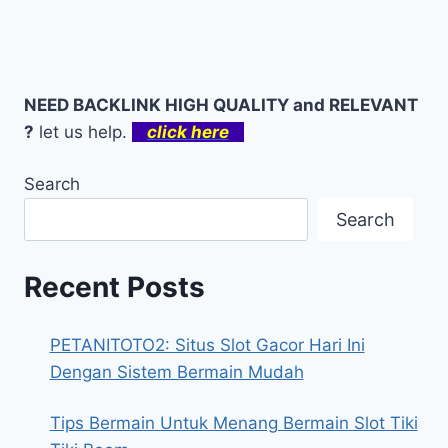
NEED BACKLINK HIGH QUALITY and RELEVANT
?
let us help.
click here
Search
Search
Recent Posts
PETANITOTO2: Situs Slot Gacor Hari Ini
Dengan Sistem Bermain Mudah
Tips Bermain Untuk Menang Bermain Slot Tiki