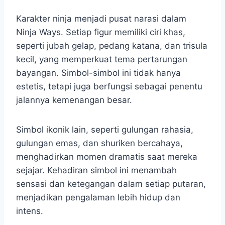
Karakter ninja menjadi pusat narasi dalam
Ninja Ways. Setiap figur memiliki ciri khas,
seperti jubah gelap, pedang katana, dan trisula
kecil, yang memperkuat tema pertarungan
bayangan. Simbol-simbol ini tidak hanya
estetis, tetapi juga berfungsi sebagai penentu
jalannya kemenangan besar.
Simbol ikonik lain, seperti gulungan rahasia,
gulungan emas, dan shuriken bercahaya,
menghadirkan momen dramatis saat mereka
sejajar. Kehadiran simbol ini menambah
sensasi dan ketegangan dalam setiap putaran,
menjadikan pengalaman lebih hidup dan
intens.