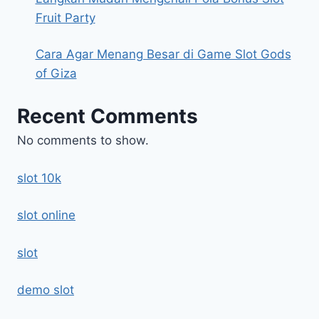
Fruit Party
Cara Agar Menang Besar di Game Slot Gods
of Giza
Recent Comments
No comments to show.
slot 10k
slot online
slot
demo slot