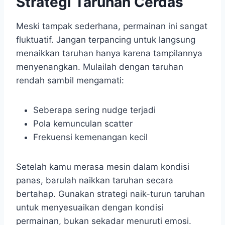
Strategi Taruhan Cerdas
Meski tampak sederhana, permainan ini sangat
fluktuatif. Jangan terpancing untuk langsung
menaikkan taruhan hanya karena tampilannya
menyenangkan. Mulailah dengan taruhan
rendah sambil mengamati:
Seberapa sering nudge terjadi
Pola kemunculan scatter
Frekuensi kemenangan kecil
Setelah kamu merasa mesin dalam kondisi
panas, barulah naikkan taruhan secara
bertahap. Gunakan strategi naik-turun taruhan
untuk menyesuaikan dengan kondisi
permainan, bukan sekadar menuruti emosi.