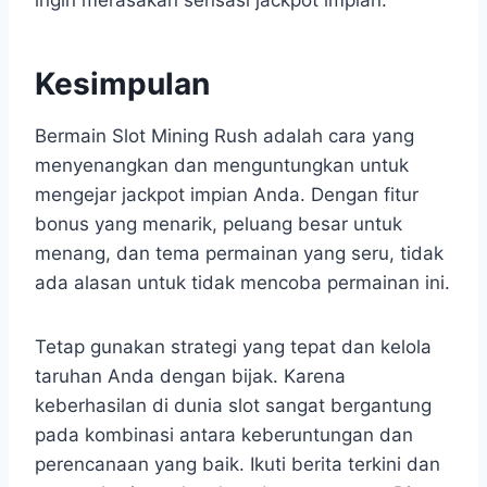
ingin merasakan sensasi jackpot impian.
Kesimpulan
Bermain Slot Mining Rush adalah cara yang
menyenangkan dan menguntungkan untuk
mengejar jackpot impian Anda. Dengan fitur
bonus yang menarik, peluang besar untuk
menang, dan tema permainan yang seru, tidak
ada alasan untuk tidak mencoba permainan ini.
Tetap gunakan strategi yang tepat dan kelola
taruhan Anda dengan bijak. Karena
keberhasilan di dunia slot sangat bergantung
pada kombinasi antara keberuntungan dan
perencanaan yang baik. Ikuti berita terkini dan