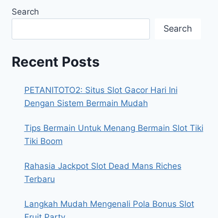
Search
Search
Recent Posts
PETANITOTO2: Situs Slot Gacor Hari Ini
Dengan Sistem Bermain Mudah
Tips Bermain Untuk Menang Bermain Slot Tiki
Tiki Boom
Rahasia Jackpot Slot Dead Mans Riches
Terbaru
Langkah Mudah Mengenali Pola Bonus Slot
Fruit Party