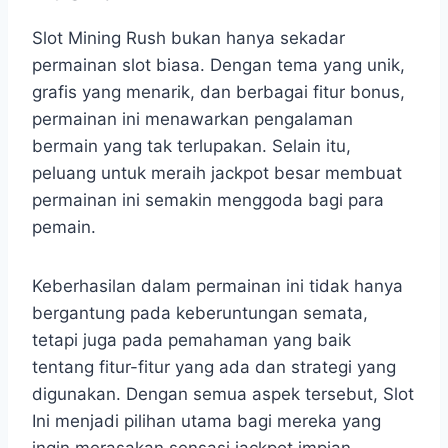
Slot Mining Rush bukan hanya sekadar
permainan slot biasa. Dengan tema yang unik,
grafis yang menarik, dan berbagai fitur bonus,
permainan ini menawarkan pengalaman
bermain yang tak terlupakan. Selain itu,
peluang untuk meraih jackpot besar membuat
permainan ini semakin menggoda bagi para
pemain.
Keberhasilan dalam permainan ini tidak hanya
bergantung pada keberuntungan semata,
tetapi juga pada pemahaman yang baik
tentang fitur-fitur yang ada dan strategi yang
digunakan. Dengan semua aspek tersebut, Slot
Ini menjadi pilihan utama bagi mereka yang