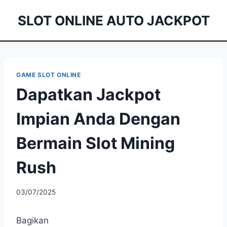
Skip
SLOT ONLINE AUTO JACKPOT
to
content
GAME SLOT ONLINE
Dapatkan Jackpot
Impian Anda Dengan
Bermain Slot Mining
Rush
03/07/2025
Bagikan