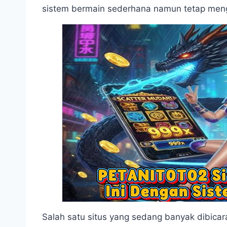
sistem bermain sederhana namun tetap men
Salah satu situs yang sedang banyak dibica