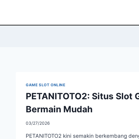
Skip
to
content
GAME SLOT ONLINE
PETANITOTO2: Situs Slot G
Bermain Mudah
03/27/2026
PETANITOTO2 kini semakin berkembang deng