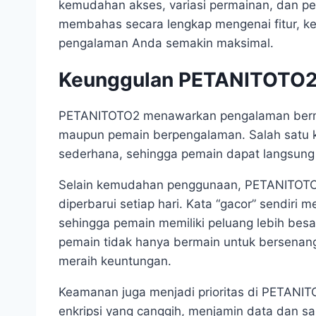
kemudahan akses, variasi permainan, dan pe
membahas secara lengkap mengenai fitur, k
pengalaman Anda semakin maksimal.
Keunggulan PETANITOTO2 
PETANITOTO2 menawarkan pengalaman berma
maupun pemain berpengalaman. Salah satu 
sederhana, sehingga pemain dapat langsung m
Selain kemudahan penggunaan, PETANITOTO2 d
diperbarui setiap hari. Kata “gacor” sendiri
sehingga pemain memiliki peluang lebih besa
pemain tidak hanya bermain untuk bersenang-
meraih keuntungan.
Keamanan juga menjadi prioritas di PETANIT
enkripsi yang canggih, menjamin data dan sald