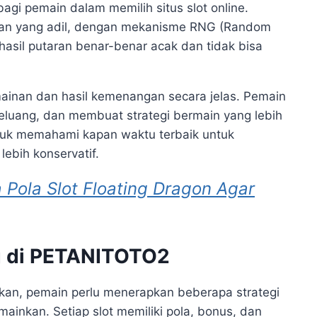
bagi pemain dalam memilih situs slot online.
n yang adil, dengan mekanisme RNG (Random
asil putaran benar-benar acak dan tidak bisa
rmainan dan hasil kemenangan secara jelas. Pemain
eluang, dan membuat strategi bermain yang lebih
ntuk memahami kapan waktu terbaik untuk
ebih konservatif.
Pola Slot Floating Dragon Agar
g di PETANITOTO2
an, pemain perlu menerapkan beberapa strategi
mainkan. Setiap slot memiliki pola, bonus, dan