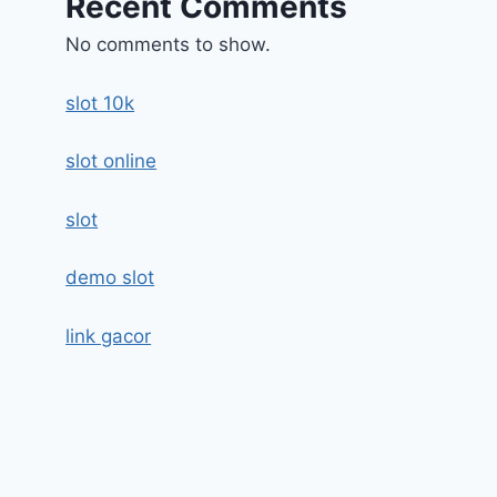
Recent Comments
No comments to show.
slot 10k
slot online
slot
demo slot
link gacor