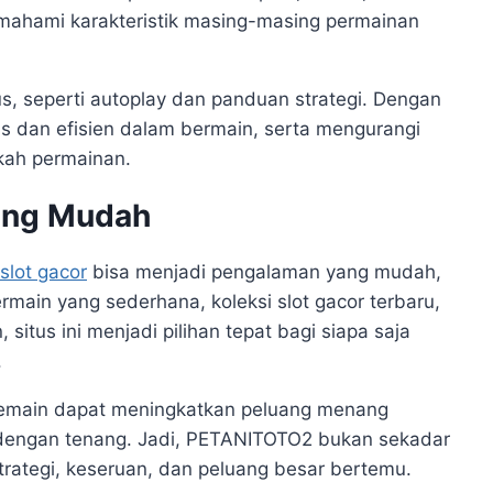
ahami karakteristik masing-masing permainan
tus, seperti autoplay dan panduan strategi. Dengan
kus dan efisien dalam bermain, serta mengurangi
gkah permainan.
Yang Mudah
slot gacor
bisa menjadi pengalaman yang mudah,
main yang sederhana, koleksi slot gacor terbaru,
 situs ini menjadi pilihan tepat bagi siapa saja
.
pemain dapat meningkatkan peluang menang
dengan tenang. Jadi, PETANITOTO2 bukan sekadar
strategi, keseruan, dan peluang besar bertemu.