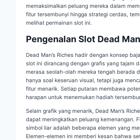
memaksimalkan peluang mereka dalam memena
fitur tersembunyi hingga strategi cerdas, t
melihat permainan slot ini.
Pengenalan Slot Dead Man
Dead Man’s Riches hadir dengan konsep baja
slot ini dirancang dengan grafis yang tajam
merasa seolah-olah mereka tengah berada di
hanya soal keseruan visual, tetapi juga m
fitur menarik. Setiap putaran membawa poten
harapan untuk menemukan hadiah tersembun
Selain grafik yang menarik, Dead Man’s Rich
dapat meningkatkan peluang kemenangan. Fitu
simbol liar adalah beberapa elemen yang m
Elemen-elemen ini memberi kesan bahwa set