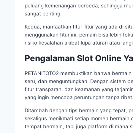
peluang kemenangan berbeda, sehingga mem
sangat penting.
Kedua, manfaatkan fitur-fitur yang ada di si
menggunakan fitur ini, pemain bisa lebih fo
risiko kesalahan akibat lupa aturan atau lan
Pengalaman Slot Online 
PETANITOTO2 membuktikan bahwa bermain
seru, dan menguntungkan. Dengan sistem ber
fitur transparan, dan keamanan yang terjamin,
yang ingin mencoba peruntungan tanpa ribet
Ditambah dengan tips bermain yang tepat, 
sekaligus menikmati setiap momen bermain 
tempat bermain, tapi juga platform di mana 